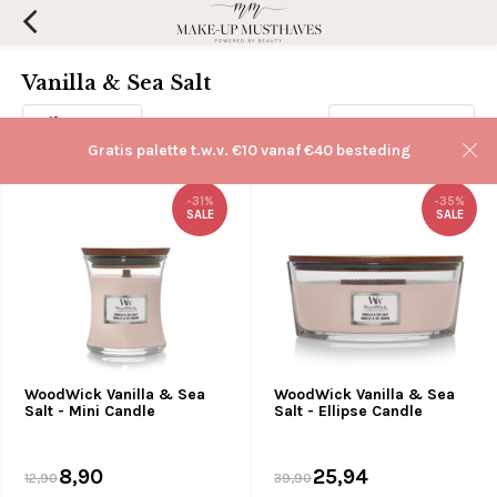
Vanilla & Sea Salt
Filters
Sorteren op:
Gratis palette t.w.v. €10 vanaf €40 besteding
-31%
-35%
SALE
SALE
WoodWick Vanilla & Sea
WoodWick Vanilla & Sea
Salt - Mini Candle
Salt - Ellipse Candle
8,90
25,94
12,90
39,90