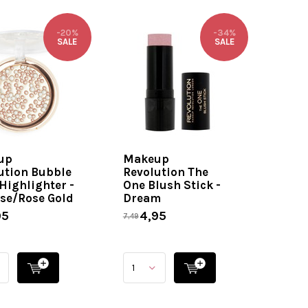
-20%
-34%
SALE
SALE
up
Makeup
ution Bubble
Revolution The
Highlighter -
One Blush Stick -
ose/Rose Gold
Dream
95
4,95
7,49