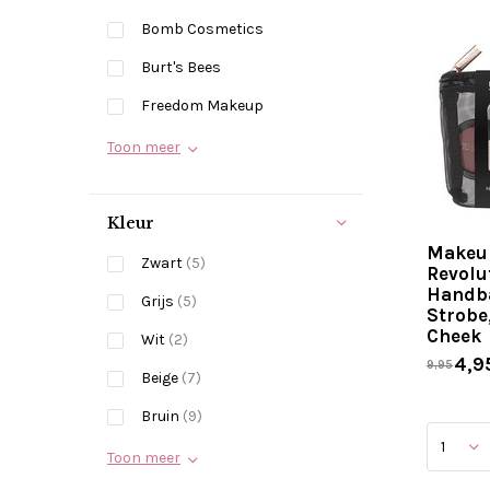
Bomb Cosmetics
Burt's Bees
Freedom Makeup
Toon meer
Kleur
Makeu
Zwart
(5)
Revolu
Handb
Grijs
(5)
Strobe
Cheek
Wit
(2)
4,9
9,95
Beige
(7)
Bruin
(9)
Toon meer