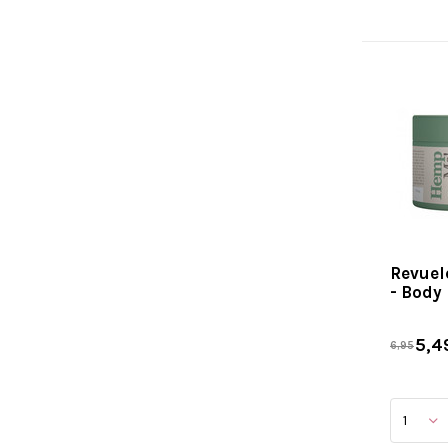
Revuel
- Body
5,4
6,95