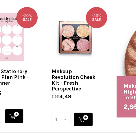
-20%
-25%
SALE
SALE
 Stationery
Makeup
 Plan Pink -
Revolution Cheek
nner
Kit - Fresh
Make
Perspective
High
5
4,49
To S
5,95
2,9