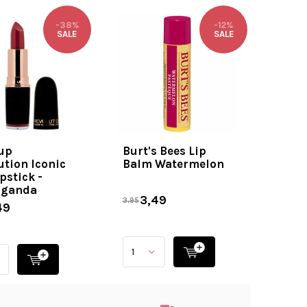
-38%
-12%
SALE
SALE
up
Burt's Bees Lip
ution Iconic
Balm Watermelon
pstick -
aganda
3,49
3,95
49