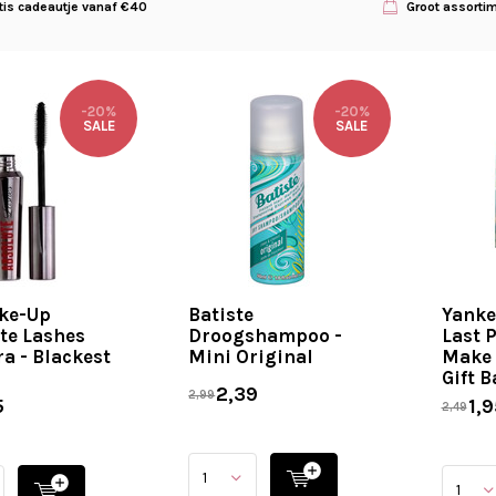
tis cadeautje vanaf €40
Groot assorti
-20%
-20%
SALE
SALE
ke-Up
Batiste
Yanke
te Lashes
Droogshampoo -
Last 
a - Blackest
Mini Original
Make 
Gift B
2,39
2,99
5
1,9
2,49