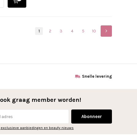
1
2
3
4
5
10
Snelle levering
l ook graag member worden!
Abonneer
 exclusieve aanbiedingen en beauty nieuws