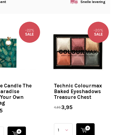
ment
Snelle levering
-22%
-20%
SALE
SALE
e Candle The
Technic Colourmax
Paradise
Baked Eyeshadows
Your Own
Treasure Chest
ag
3,95
4,95
5