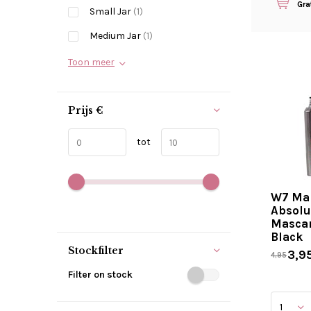
Gra
Small Jar
(1)
Medium Jar
(1)
Toon meer
Prijs
€
tot
W7 Ma
Absolu
Mascar
Black
Stockfilter
3,9
4,95
Filter on stock