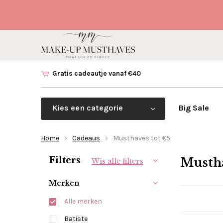
Gratis cadeautje vanaf €40
Kies een categorie
Big Sale
Home
Cadeaus
Musthaves tot €5
Sorteren op:
Filters
Mustha
Wis alle filters
Merken
Alle merken
Batiste