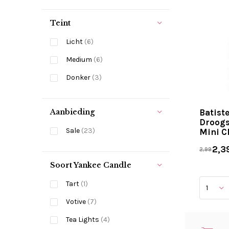
Teint
Licht
(6)
Medium
(6)
Donker
(3)
Aanbieding
Batist
Droog
Sale
(23)
Mini C
2,3
2,99
Soort Yankee Candle
Tart
(1)
Votive
(7)
Tea Lights
(4)