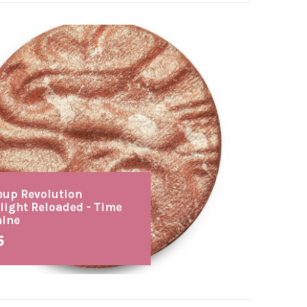
up Revolution
light Reloaded - Time
hine
5