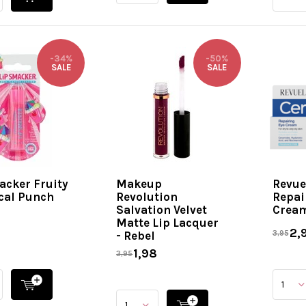
-34%
-50%
SALE
SALE
acker Fruity
Makeup
Revue
ical Punch
Revolution
Repai
Salvation Velvet
Crea
Matte Lip Lacquer
5
2,
- Rebel
3,95
1,98
3,95