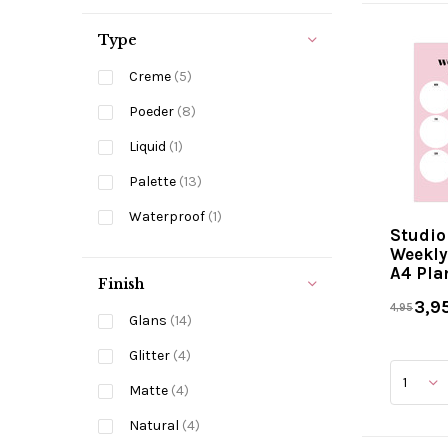
Type
Creme
(5)
Poeder
(8)
Liquid
(1)
Palette
(13)
Waterproof
(1)
Studio
Weekly
A4 Pla
Finish
3,9
4,95
Glans
(14)
Glitter
(4)
Matte
(4)
Natural
(4)