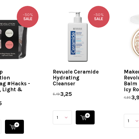
-50%
-50%
SALE
SALE
p
Revuele Ceramide
Make
tion
Hydrating
Revol
ag #Hacks -
Cleanser
Balm 
, Light &
Icy R
3,25
6,49
3,
4,95
5