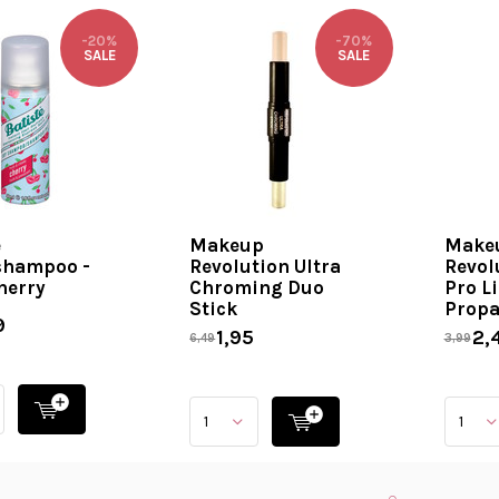
-20%
-70%
SALE
SALE
e
Makeup
Make
shampoo -
Revolution Ultra
Revol
herry
Chroming Duo
Pro Li
Stick
Prop
9
1,95
2,
6,49
3,99