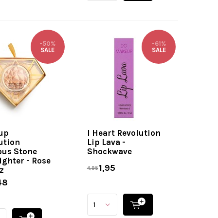
-50%
-61%
SALE
SALE
up
I Heart Revolution
ution
Lip Lava -
ous Stone
Shockwave
ighter - Rose
1,95
z
4,95
48