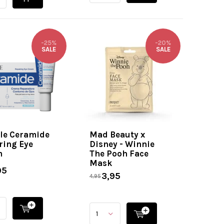
-25%
-20%
SALE
SALE
le Ceramide
Mad Beauty x
ring Eye
Disney - Winnie
m
The Pooh Face
Mask
95
3,95
4,95