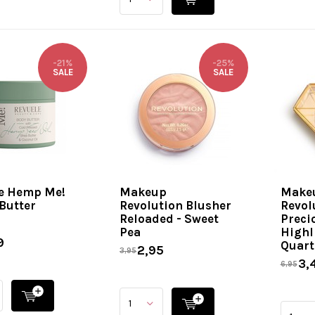
-21%
-25%
SALE
SALE
e Hemp Me!
Makeup
Make
 Butter
Revolution Blusher
Revol
Reloaded - Sweet
Preci
Pea
Highl
9
Quart
2,95
3,95
3,
6,95