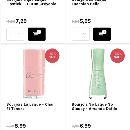
Lipstick - 3 Brun Croyable
Fuchsiao Bella
7,99
5,95
10,99
9,99
-10%
-30%
SALE
SALE
Bourjois La Laque - Chair
Bourjois So Laque So
Et Tendre
Glossy - Amande Defile
8,99
6,99
9,99
9,99