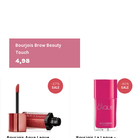
Bourjois Brow Beauty
Touch
4,98
-27%
-40%
SALE
SALE
Bourjois Aqua Laque
Bourjois La Laque -