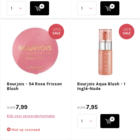
-20%
-20%
SALE
SALE
Bourjois - 54 Rose Frisson
Bourjois Aqua Blush - 1
Blush
Inglé-Nude
7,99
7,95
9,99
9,99
Klik voor verzendinformatie
Niet op voorraad