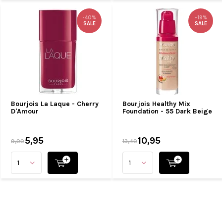
-40%
-19%
SALE
SALE
Bourjois La Laque - Cherry
Bourjois Healthy Mix
D'Amour
Foundation - 55 Dark Beige
5,95
10,95
9,99
13,49