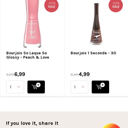
-30%
-23%
SALE
SALE
Bourjois So Laque So
Bourjois 1 Seconde - 30
Glossy - Peach & Love
6,99
4,99
9,99
6,49
If you love it, share it