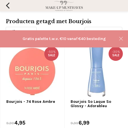
Producten getagd met Bourjois
Filters
Sorteren op:
Gratis palette t.w.v. €10 vanaf €40 besteding
-50%
-30%
SALE
SALE
Bourjois - 74 Rose Ambre
Bourjois So Laque So
Glossy - Adorableu
4,95
6,99
9,99
9,99