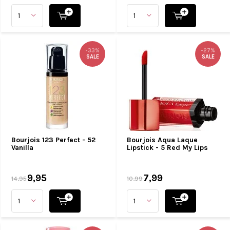
-33%
-27%
SALE
SALE
Bourjois 123 Perfect - 52
Bourjois Aqua Laque
Vanilla
Lipstick - 5 Red My Lips
9,95
7,99
14,95
10,99