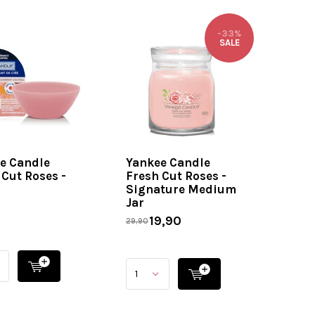
-33%
SALE
e Candle
Yankee Candle
 Cut Roses -
Fresh Cut Roses -
Signature Medium
Jar
19,90
29,90