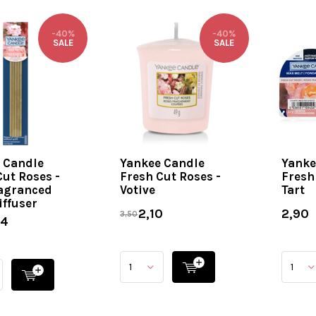
-40%
-40%
SALE
SALE
 Candle
Yankee Candle
Yanke
Cut Roses -
Fresh Cut Roses -
Fresh
agranced
Votive
Tart
iffuser
2,10
2,90
3,50
34