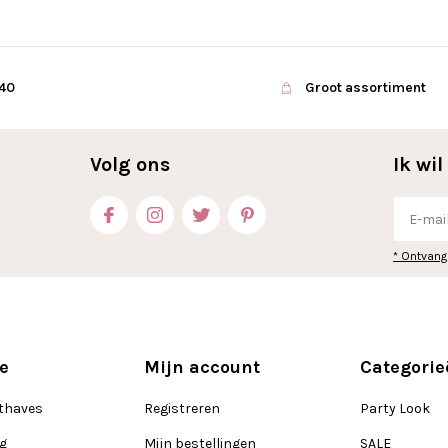
€40
Groot assortiment
Volg ons
Ik wi
* Ontvang
e
Mijn account
Categorie
thaves
Registreren
Party Look
ng
Mijn bestellingen
SALE