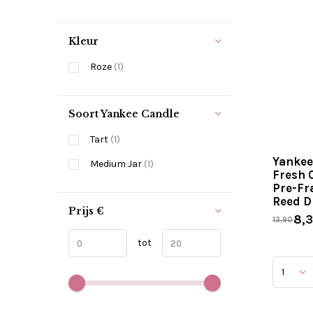
Kleur
Roze
(1)
Soort Yankee Candle
Tart
(1)
Yankee
Medium Jar
(1)
Fresh 
Pre-Fr
Reed D
Prijs
€
8,
13,90
tot