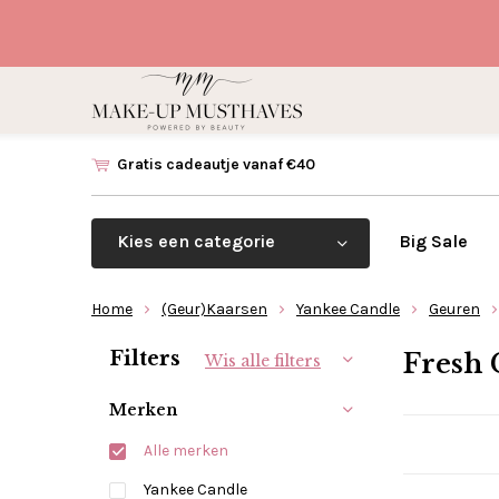
Gratis cadeautje vanaf €40
Kies een categorie
Big Sale
Home
(Geur)Kaarsen
Yankee Candle
Geuren
Sorteren op:
Filters
Fresh 
Wis alle filters
Merken
Alle merken
Yankee Candle