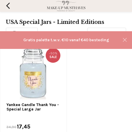
USA Special Jars - Limited Editions
Filters
Sorteren op:
Gratis palette t.w.v. €10 vanaf €40 besteding
-50%
SALE
Yankee Candle Thank You -
Special Large Jar
17,45
34,90