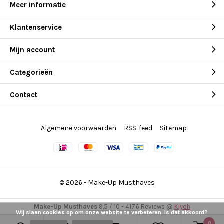
Meer informatie
Klantenservice
Mijn account
Categorieën
Contact
Algemene voorwaarden
RSS-feed
Sitemap
© 2026 -
Make-Up Musthaves
Make-Up Musthaves
9,5
/
10
-
4176
Reviews @
Kiyoh
Wij slaan cookies op om onze website te verbeteren. Is dat akkoord?
0