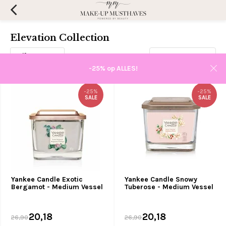
Elevation Collection
Filters
Sorteren op:
-25% op ALLES!
-25%
-25%
SALE
SALE
Yankee Candle Exotic
Yankee Candle Snowy
Bergamot - Medium Vessel
Tuberose - Medium Vessel
20,18
20,18
26,90
26,90