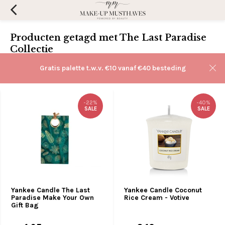
Producten getagd met The Last Paradise
Collectie
Filters
Gratis palette t.w.v. €10 vanaf €40 besteding
Sorteren op:
-22%
-40%
SALE
SALE
Yankee Candle The Last
Yankee Candle Coconut
Paradise Make Your Own
Rice Cream - Votive
Gift Bag