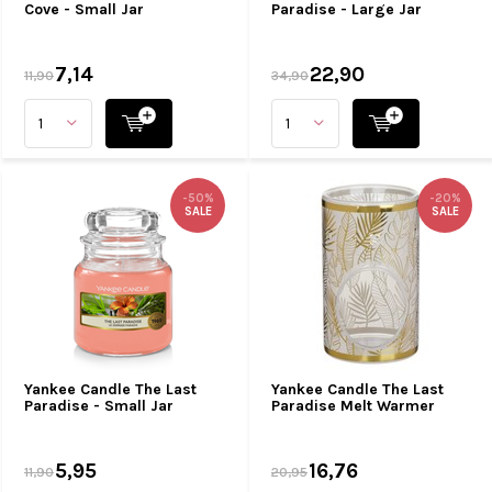
Cove - Small Jar
Paradise - Large Jar
7,14
22,90
11,90
34,90
-50%
-20%
SALE
SALE
Yankee Candle The Last
Yankee Candle The Last
Paradise - Small Jar
Paradise Melt Warmer
5,95
16,76
11,90
20,95