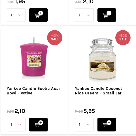
1,95
2,10
2,49
3,50
-40%
-50%
SALE
SALE
Yankee Candle Exotic Acai
Yankee Candle Coconut
Bowl - Votive
Rice Cream - Small Jar
2,10
5,95
3,50
11,90