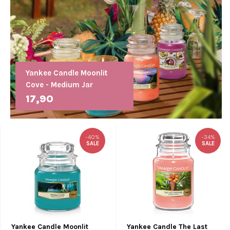
Yankee Candle Moonlit
Cove - Medium Jar
17,90
-40%
-34%
SALE
SALE
Yankee Candle Moonlit
Yankee Candle The Last