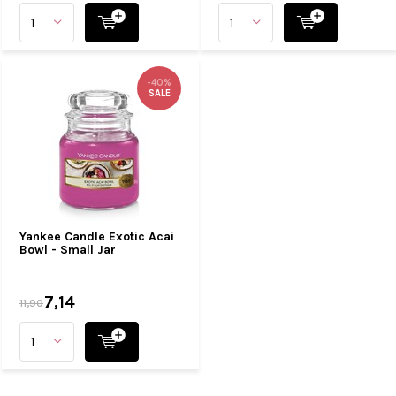
-40%
SALE
Yankee Candle Exotic Acai
Bowl - Small Jar
7,14
11,90