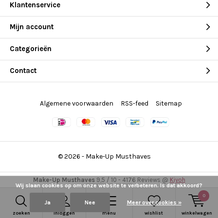
Klantenservice
Mijn account
Categorieën
Contact
Algemene voorwaarden
RSS-feed
Sitemap
© 2026 -
Make-Up Musthaves
Make-Up Musthaves
9,5
/
10
-
4176
Reviews @
Kiyoh
Wij slaan cookies op om onze website te verbeteren. Is dat akkoord?
0
Ja
Nee
Meer over cookies »
zoeken
inloggen
menu
wishlist
winkelwagen