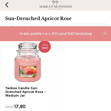
Sun-Drenched Apricot Rose
Filters
Sorteren op:
Gratis palette t.w.v. €10 vanaf €40 besteding
-40%
SALE
Yankee Candle Sun-
Drenched Apricot Rose -
Medium Jar
17,90
29,90