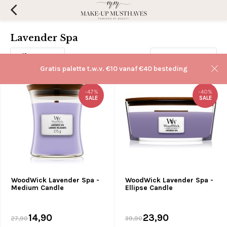
Lavender Spa
Filters
Sorteren op:
Gratis palette t.w.v. €10 vanaf €40 besteding
-47%
-40%
SALE
SALE
WoodWick Lavender Spa -
WoodWick Lavender Spa -
Medium Candle
Ellipse Candle
14,90
23,90
27,90
39,90