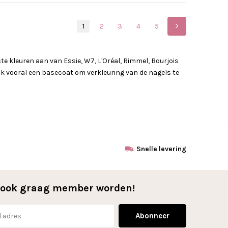
1
2
3
4
5
e kleuren aan van Essie, W7, L'Oréal, Rimmel, Bourjois
uik vooral een basecoat om verkleuring van de nagels te
Snelle levering
l ook graag member worden!
Abonneer