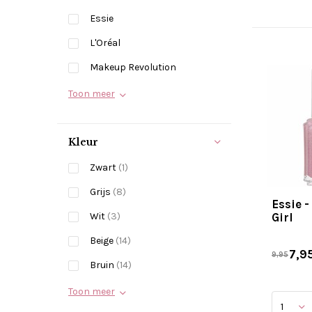
Essie
L'Oréal
Makeup Revolution
Toon meer
Kleur
Zwart
(1)
Grijs
(8)
Essie -
Wit
(3)
Girl
Beige
(14)
7,9
9,95
Bruin
(14)
Toon meer