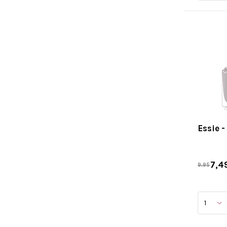
Essie 
7,4
9,95