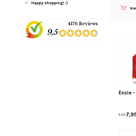
Happy shopping! :)
Gra
4176 Reviews
9,5
Essie -
7,9
9,95