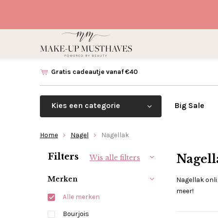
Gratis cadeautje vanaf €40
Kies een categorie
Big Sale
Home
Nagel
Nagellak
Sorteren op:
Filters
Nagell
Wis alle filters
Merken
Nagellak onli
meer!
Alle merken
Bourjois