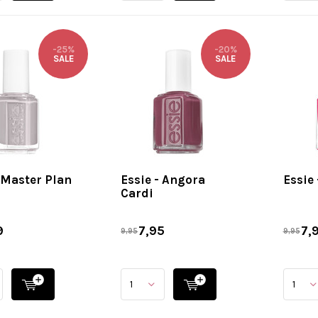
-25%
-20%
SALE
SALE
- Master Plan
Essie - Angora
Essie
Cardi
9
7,95
7,
9,95
9,95