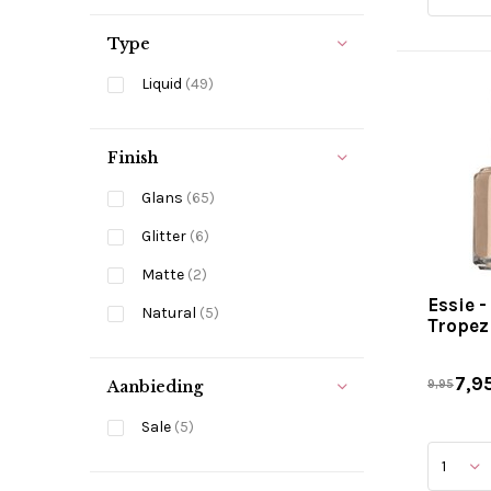
Type
Liquid
(49)
Finish
Glans
(65)
Glitter
(6)
Matte
(2)
Essie 
Natural
(5)
Tropez
7,9
Aanbieding
9,95
Sale
(5)