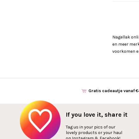
Nagellak onli
en meer merke
voorkomen en 
Gratis cadeautje vanaf 
If you love it, share it
Tag us in your pics of our
lovely products or your haul
on Instagram & Facebook!