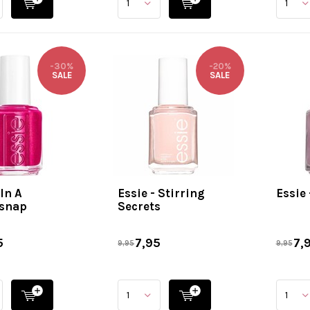
-30%
-20%
SALE
SALE
 In A
Essie - Stirring
Essie
rsnap
Secrets
5
7,95
7,
9,95
9,95