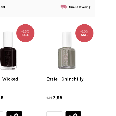
ment
Snelle levering
-25%
-20%
SALE
SALE
 - Wicked
Essie - Chinchilly
49
7,95
9,95