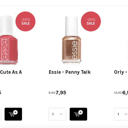
-20%
-20%
SALE
SALE
 Cute As A
Essie - Penny Talk
Orly 
5
7,95
6,
9,95
13,95