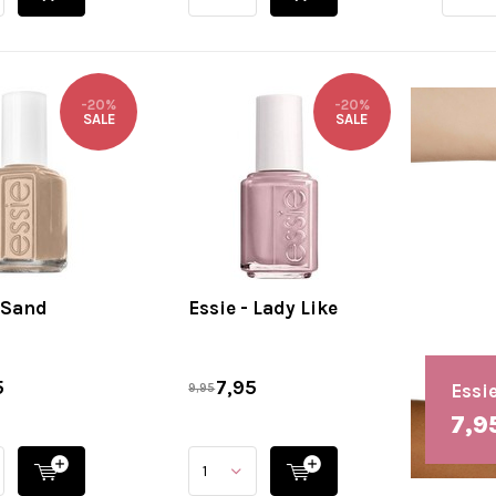
-20%
-20%
SALE
SALE
- Sand
Essie - Lady Like
5
7,95
Essi
9,95
7,9