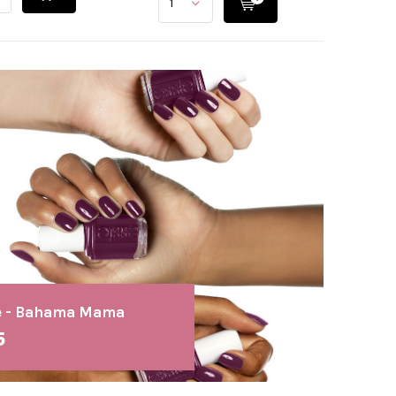
e - Bahama Mama
5