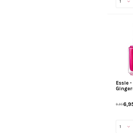
Essie -
Ginge
6,9
9,95