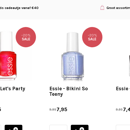
tis cadeautje vanaf €40
Groot assorti
-20%
-20%
SALE
SALE
 Let's Party
Essie - Bikini So
Essie
Teeny
5
7,95
7,
9,95
9,95