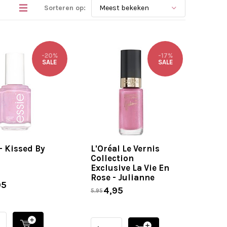
Sorteren op:
-20%
-17%
SALE
SALE
- Kissed By
L'Oréal Le Vernis
Collection
Exclusive La Vie En
Rose - Julianne
95
4,95
5,95