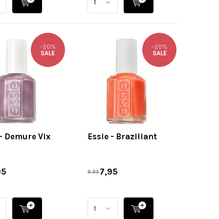
-20%
-20%
SALE
SALE
 - Demure Vix
Essie - Braziliant
95
7,95
9,95