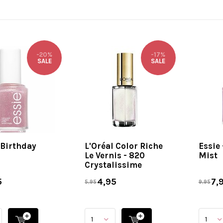
-20%
-17%
SALE
SALE
 Birthday
L'Oréal Color Riche
Essie 
Le Vernis - 820
Mist
Crystalissime
5
4,95
7,
5,95
9,95