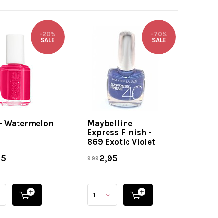
-20%
-70%
SALE
SALE
 - Watermelon
Maybelline
Express Finish -
869 Exotic Violet
95
2,95
9,99