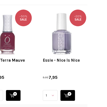
-50%
-20%
SALE
SALE
- Terra Mauve
Essie - Nice Is Nice
95
7,95
9,95