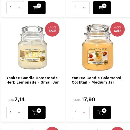
-40%
-40%
SALE
SALE
Yankee Candle Homemade
Yankee Candle Calamansi
Herb Lemonade - Small Jar
Cocktail - Medium Jar
7,14
17,90
11,90
29,90