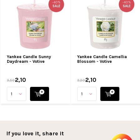
-40%
-40%
SALE
SALE
Yankee Candle Sunny
Yankee Candle Camellia
Daydream - Votive
Blossom - Votive
2,10
2,10
3,50
3,50
If you love it, share it