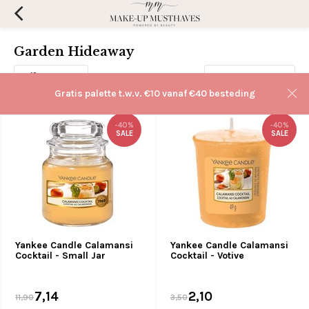
Garden Hideaway
Filters
Sorteren op:
Gratis palette t.w.v. €10 vanaf €40 besteding
-40%
-40%
SALE
SALE
Yankee Candle Calamansi
Yankee Candle Calamansi
Cocktail - Small Jar
Cocktail - Votive
7,14
2,10
11,90
3,50