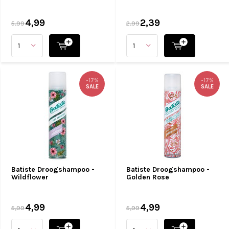
4,99
2,39
5,99
2,99
-17%
-17%
SALE
SALE
Batiste Droogshampoo -
Batiste Droogshampoo -
Wildflower
Golden Rose
4,99
4,99
5,99
5,99