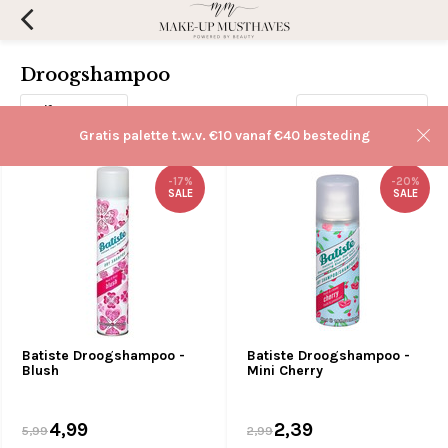
Droogshampoo
Filters
Sorteren op:
Gratis palette t.w.v. €10 vanaf €40 besteding
-17%
-20%
SALE
SALE
Batiste Droogshampoo -
Batiste Droogshampoo -
Blush
Mini Cherry
4,99
2,39
5,99
2,99