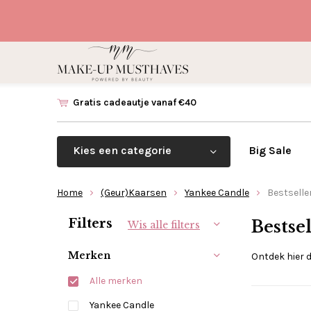
Gratis cadeautje vanaf €40
Kies een categorie
Big Sale
Home
(Geur)Kaarsen
Yankee Candle
Bestselle
Sorteren op:
Filters
Bestsel
Wis alle filters
Merken
Ontdek hier 
Alle merken
Yankee Candle