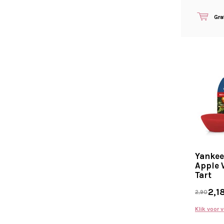
Gra
Yankee
Apple 
Tart
2,1
2,90
Klik voor 