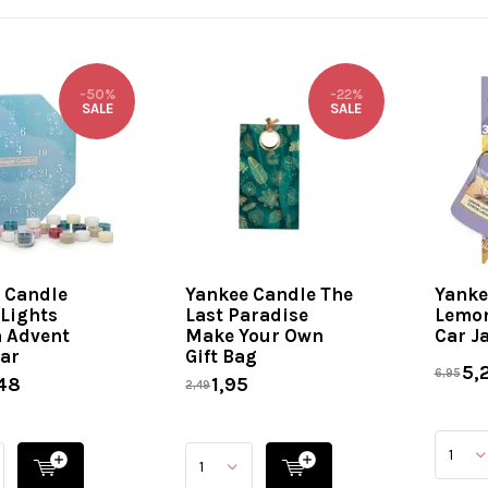
-50%
-22%
SALE
SALE
 Candle
Yankee Candle The
Yanke
 Lights
Last Paradise
Lemon
 Advent
Make Your Own
Car J
ar
Gift Bag
5,2
6,95
48
1,95
2,49