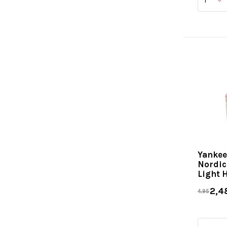
Yankee
Nordic
Light 
2,4
4,95