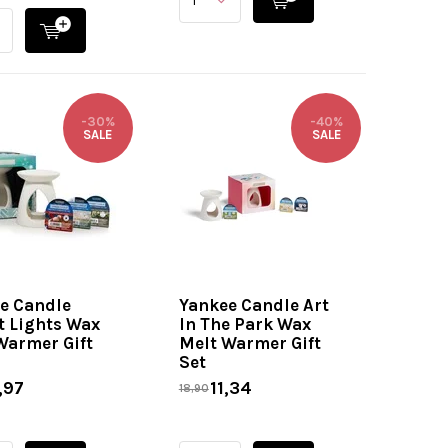
-30%
-40%
SALE
SALE
e Candle
Yankee Candle Art
t Lights Wax
In The Park Wax
Warmer Gift
Melt Warmer Gift
Set
,97
11,34
18,90