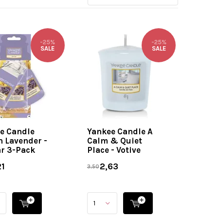
-25%
-25%
SALE
SALE
e Candle
Yankee Candle A
 Lavender -
Calm & Quiet
ar 3-Pack
Place - Votive
1
2,63
3,50