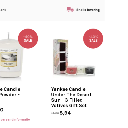
ment
Snelle levering
-40%
-40%
SALE
SALE
e Candle
Yankee Candle
Powder -
Under The Desert
e
Sun - 3 Filled
Votives Gift Set
10
8,94
14,90
r verzendinformatie