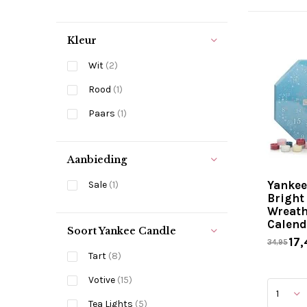
Kleur
Wit
(2)
Rood
(1)
Paars
(1)
Aanbieding
Yankee
Sale
(1)
Bright
Wreath
Calend
Soort Yankee Candle
17,
34,95
Tart
(8)
Votive
(15)
Tea Lights
(5)