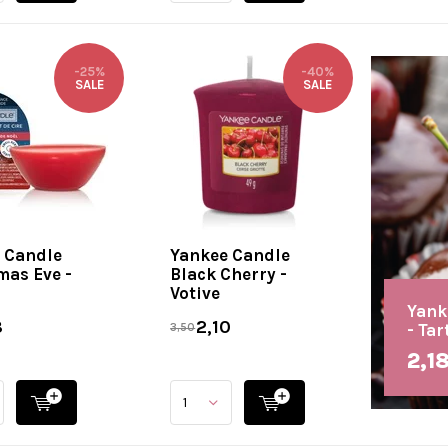
-25%
-40%
SALE
SALE
 Candle
Yankee Candle
mas Eve -
Black Cherry -
Votive
Yank
8
2,10
- Tar
3,50
2,1