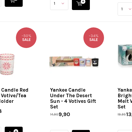
-50%
-34%
SALE
SALE
 Candle Red
Yankee Candle
Yanke
 Votive/Tea
Under The Desert
Brigh
Holder
Sun - 4 Votives Gift
Melt 
Set
Set
8
9,90
13
14,90
19,95