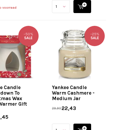
p voorraad
-50%
-25%
SALE
SALE
e Candle
Yankee Candle
down To
Warm Cashmere -
tmas Wax
Medium Jar
Warmer Gift
22,43
29,90
,45