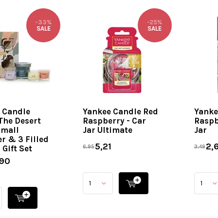
-33%
-25%
SALE
SALE
 Candle
Yankee Candle Red
Yanke
The Desert
Raspberry - Car
Raspb
Small
Jar Ultimate
Jar
r & 3 Filled
5,21
2,
 Gift Set
6,95
3,49
,90