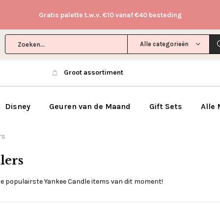
Gratis palette t.w.v. €10 vanaf €40 besteding
Alle categorieën
Groot assortiment
Disney
Geuren van de Maand
Gift Sets
Alle
rs
lers
de populairste Yankee Candle items van dit moment!