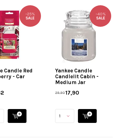
-25%
-40%
SALE
SALE
e Candle Red
Yankee Candle
erry - Car
Candlelit Cabin -
Medium Jar
62
17,90
29,90