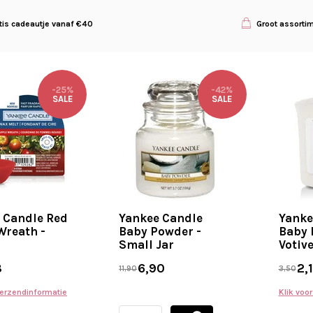
tis cadeautje vanaf €40
Groot assorti
-25%
-42%
SALE
SALE
 Candle Red
Yankee Candle
Yanke
Wreath -
Baby Powder -
Baby 
Small Jar
Votiv
8
6,90
2,
11,90
3,50
verzendinformatie
Klik voo