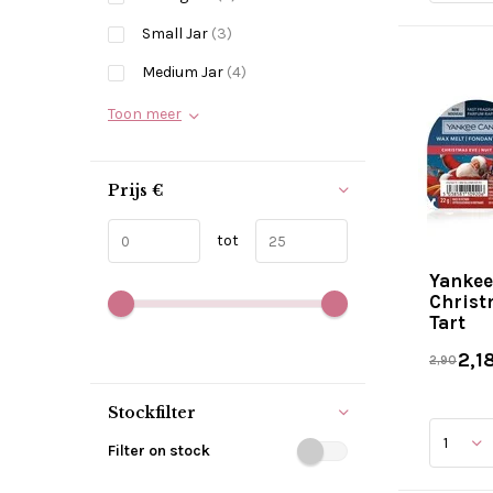
Small Jar
(3)
Medium Jar
(4)
Toon meer
Prijs
€
tot
Yankee
Christ
Tart
2,1
2,90
Stockfilter
Filter on stock