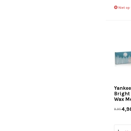
Niet op
Yankee
Bright
Wax Me
4,9
9,95