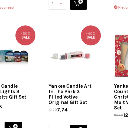
 voorraad
Niet o
-50%
-40%
SALE
SALE
 Candle
Yankee Candle Art
Yanke
 Lights 3
In The Park 3
Count
lts Gift Set
Filled Votive
Chris
Original Gift Set
Melt 
8
Set
7,74
12,90
12
24,90