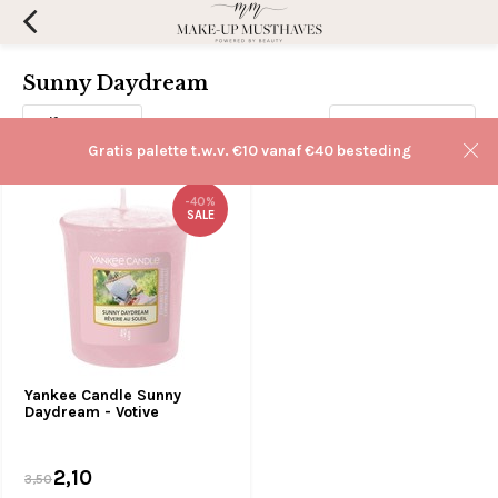
Sunny Daydream
Filters
Sorteren op:
Gratis palette t.w.v. €10 vanaf €40 besteding
-40%
SALE
Yankee Candle Sunny
Daydream - Votive
2,10
3,50