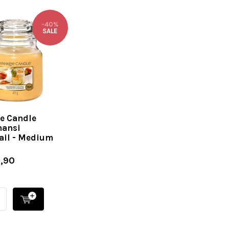
-40%
SALE
e Candle
ansi
ail - Medium
,90