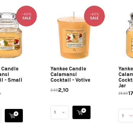
-40%
-40%
SALE
SALE
 Candle
Yankee Candle
Yanke
ansi
Calamansi
Calam
il - Small
Cocktail - Votive
Cockt
Jar
2,10
3,50
4
17
29,90