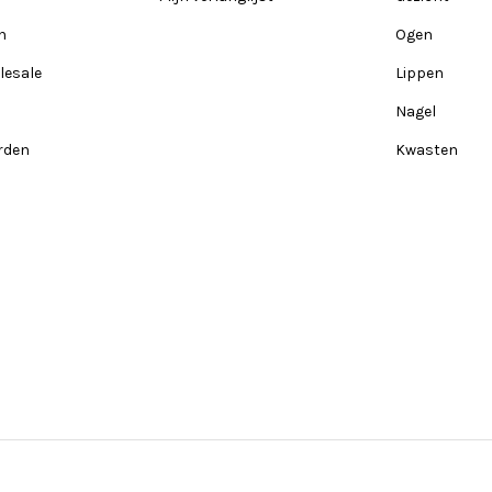
n
Ogen
lesale
Lippen
Nagel
rden
Kwasten