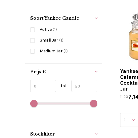
Soort Yankee Candle
Votive
(1)
Small Jar
(1)
Medium Jar
(1)
Yankee
Prijs
€
Calam
Cockta
tot
Jar
7,1
11,90
Stockfilter