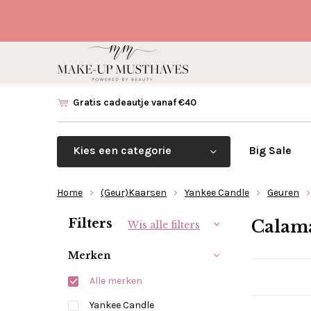
Gratis cadeautje vanaf €40
Kies een categorie
Big Sale
Home
(Geur)Kaarsen
Yankee Candle
Geuren
Sorteren op:
Filters
Calama
Wis alle filters
Merken
Alle merken
Yankee Candle