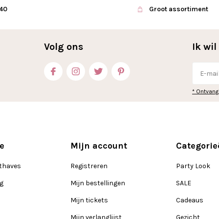
€40
Groot assortiment
Volg ons
Ik wi
* Ontvang
e
Mijn account
Categorie
thaves
Registreren
Party Look
ng
Mijn bestellingen
SALE
Mijn tickets
Cadeaus
Mijn verlanglijst
Gezicht