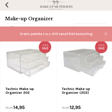
Make-up Organizer
Filters
Sorteren op:
Gratis palette t.w.v. €10 vanaf €40 besteding
-25%
-35%
SALE
SALE
Technic Make-up
Technic Make-up
Organizer 202
Organizer (203)
14,95
12,95
19,95
19,95