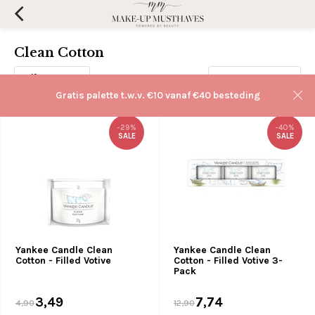
Clean Cotton
Filters
Sorteren op:
Gratis palette t.w.v. €10 vanaf €40 besteding
-29%
-40%
SALE
SALE
Yankee Candle Clean
Yankee Candle Clean
Cotton - Filled Votive
Cotton - Filled Votive 3-
Pack
3,49
7,74
4,90
12,90