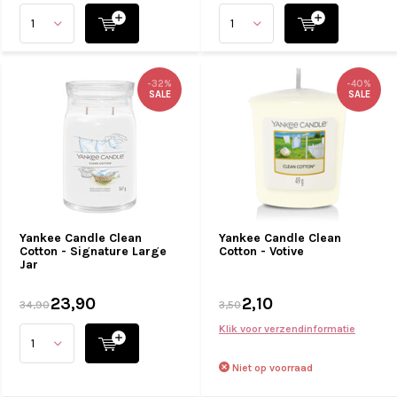
-32%
-40%
SALE
SALE
Yankee Candle Clean
Yankee Candle Clean
Cotton - Signature Large
Cotton - Votive
Jar
23,90
2,10
34,90
3,50
Klik voor verzendinformatie
Niet op voorraad