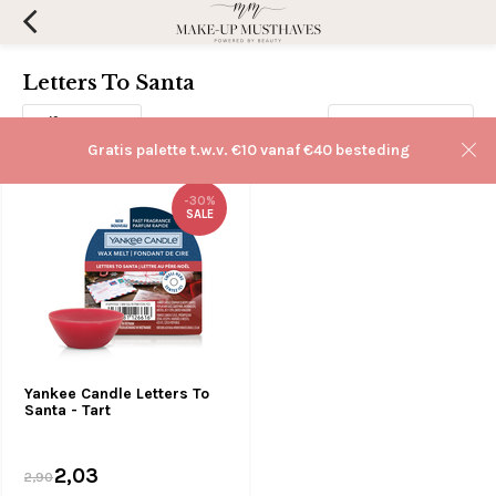
Letters To Santa
Filters
Sorteren op:
Gratis palette t.w.v. €10 vanaf €40 besteding
-30%
SALE
Yankee Candle Letters To
Santa - Tart
2,03
2,90