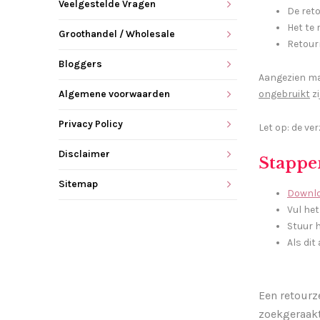
Veelgestelde Vragen
De ret
Het te
Groothandel / Wholesale
Retour
Bloggers
Aangezien ma
ongebruikt
zi
Algemene voorwaarden
Privacy Policy
Let op: de ve
Disclaimer
Stappe
Sitemap
Downlo
Vul het
Stuur 
Als dit
Een retourz
zoekgeraakt