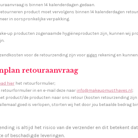
ouraanvraag is binnen 14 kalenderdagen gedaan.
 retourneren product moet vervolgens binnen 14 kalenderdagen retou
neer in oorspronkelijke verpakking.
ke-up producten zogenaamde hygiëneproducten zijn, kunnen wij pro
jn.
rzendkosten voor de retourzending zijn voor
eigen
rekening en kunnen
nplan retouraanvraag
ad hier
het retourformulier;
 retourformulier in en e-mail deze naar
info@makeupmusthaves.nl
;
het product/de producten naar ons retour (kosten retourzending zijn 
 allemaal goed is verlopen, storten wij het door jou betaalde bedrag 
ending is altijd het risico van de verzender en dit betekent d
e of beschadigde leveringen.