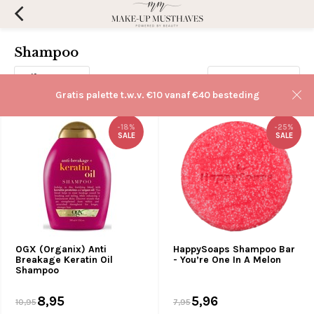
Shampoo
Filters
Sorteren op:
Gratis palette t.w.v. €10 vanaf €40 besteding
-18%
-25%
SALE
SALE
OGX (Organix) Anti
HappySoaps Shampoo Bar
Breakage Keratin Oil
- You’re One In A Melon
Shampoo
8,95
5,96
10,95
7,95