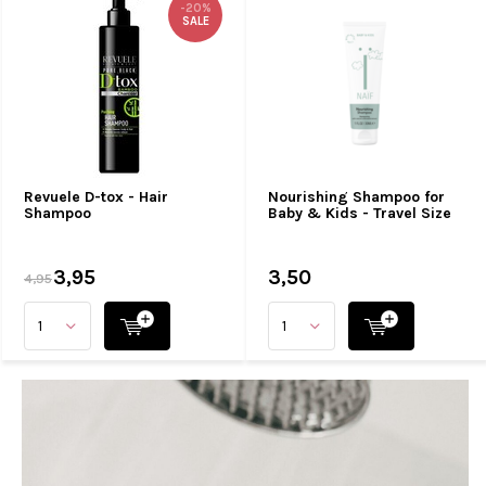
-20%
SALE
Revuele D-tox - Hair
Nourishing Shampoo for
Shampoo
Baby & Kids - Travel Size
3,95
3,50
4,95