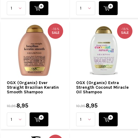
-18%
-18%
SALE
SALE
OGX (Organix) Ever
OGX (Organix) Extra
Straight Brazilian Keratin
Strength Coconut Miracle
Smooth Shampoo
Oil Shampoo
8,95
8,95
10,95
10,95