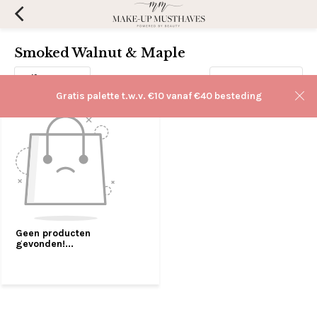
Smoked Walnut & Maple
Filters
Sorteren op:
Gratis palette t.w.v. €10 vanaf €40 besteding
Geen producten
gevonden!...