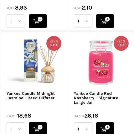
8,93
2,10
11,90
3,50
-25%
-25%
SALE
SALE
Yankee Candle Midnight
Yankee Candle Red
Jasmine - Reed Diffuser
Raspberry - Signature
Large Jar
18,68
26,18
24,90
34,90