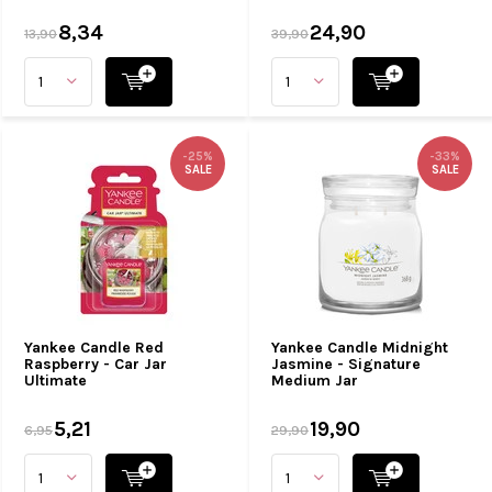
8,34
24,90
13,90
39,90
-25%
-33%
SALE
SALE
Yankee Candle Red
Yankee Candle Midnight
Raspberry - Car Jar
Jasmine - Signature
Ultimate
Medium Jar
5,21
19,90
6,95
29,90