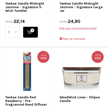
Yankee Candle Midnight
Yankee Candle Midnight
Jasmine - Signature 5-
Jasmine - Signature Large
Wick Tumbler
Jar
22,14
24,90
36,90
34,90
Klik voor verzendinformatie
Niet op voorraad
-40%
-38%
SALE
SALE
Yankee Candle Red
WoodWick Linen - Ellipse
Raspberry - Pre-
Candle
Fragranced Reed Diffuser