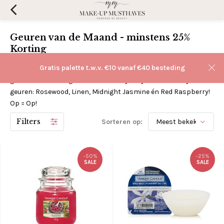
Geuren van de Maand - minstens 25%
Korting
Gratis palette t.w.v. €10 vanaf €40 besteding
Scoor hier elke maand andere Yankee Candle & WoodWick
geuren met korting! Voor de maand juli zijn dit de heerlijke
geuren: Rosewood, Linen, Midnight Jasmine én Red Raspberry!
Op = Op!
Filters
Sorteren op:
-50%
-25%
SALE
SALE