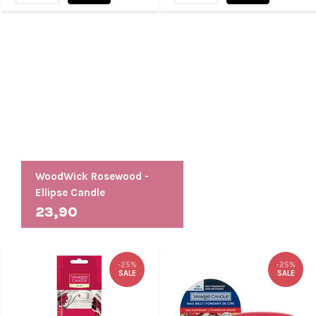
WoodWick Rosewood -
Ellipse Candle
23,90
-25%
-25%
SALE
SALE