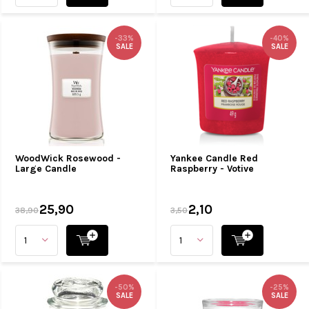
-33%
-40%
SALE
SALE
WoodWick Rosewood -
Yankee Candle Red
Large Candle
Raspberry - Votive
25,90
2,10
38,90
3,50
-50%
-25%
SALE
SALE