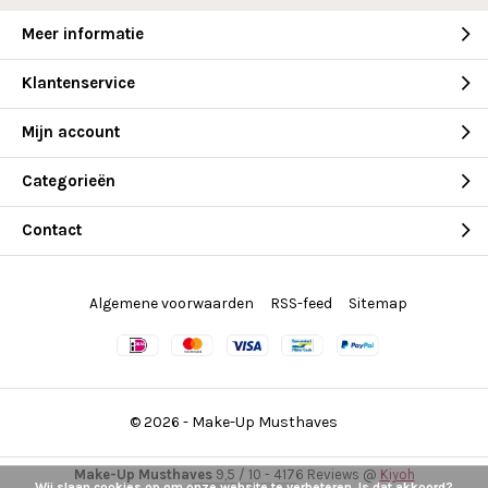
Meer informatie
Klantenservice
Mijn account
Categorieën
Contact
Algemene voorwaarden
RSS-feed
Sitemap
© 2026 -
Make-Up Musthaves
Make-Up Musthaves
9,5
/
10
-
4176
Reviews @
Kiyoh
Wij slaan cookies op om onze website te verbeteren. Is dat akkoord?