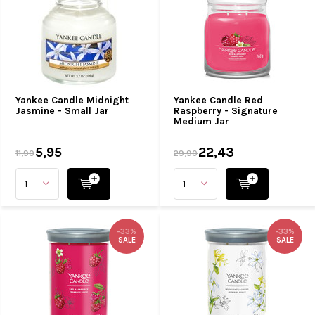
Yankee Candle Midnight
Yankee Candle Red
Jasmine - Small Jar
Raspberry - Signature
Medium Jar
5,95
22,43
11,90
29,90
-33%
-33%
SALE
SALE