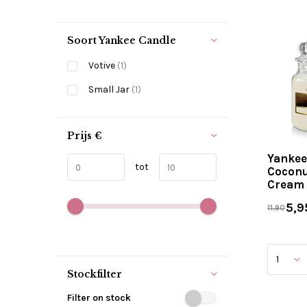
Soort Yankee Candle
Votive
(1)
Small Jar
(1)
Prijs
€
Yankee
tot
Coconu
Cream 
5,9
11,90
Stockfilter
Filter on stock