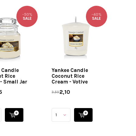
-50%
-40%
SALE
SALE
 Candle
Yankee Candle
t Rice
Coconut Rice
- Small Jar
Cream - Votive
5
2,10
3,50