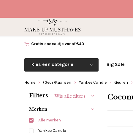
Gratis cadeautje vanaf €40
Kies een categorie
Big Sale
Home
(Geur)Kaarsen
Yankee Candle
Geuren
Sorteren op:
Filters
Cocon
Wis alle filters
Merken
Alle merken
Yankee Candle