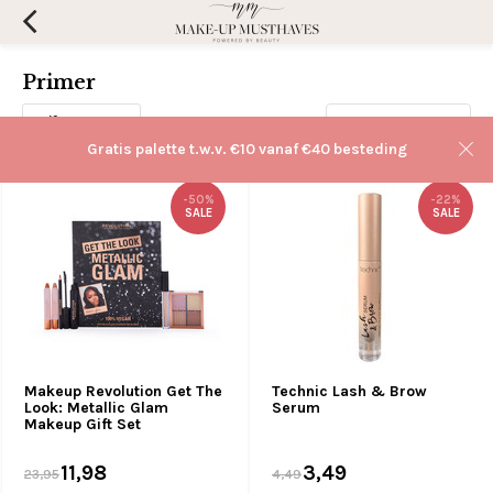
Primer
Filters
Sorteren op:
Gratis palette t.w.v. €10 vanaf €40 besteding
-50%
-22%
SALE
SALE
Makeup Revolution Get The
Technic Lash & Brow
Look: Metallic Glam
Serum
Makeup Gift Set
11,98
3,49
23,95
4,49