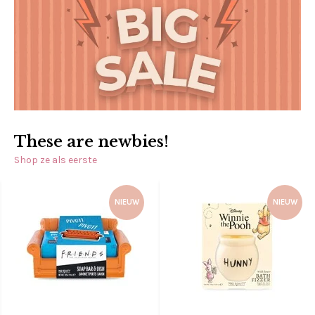
These are newbies!
Shop ze als eerste
NIEUW
NIEUW