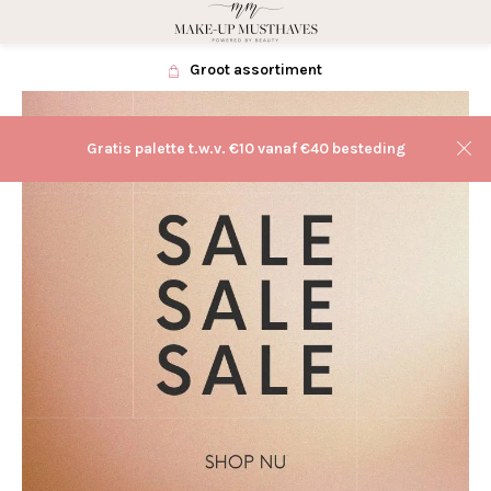
Groot assortiment
Gratis palette t.w.v. €10 vanaf €40 besteding