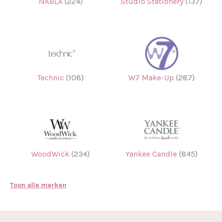
NABLA
(224)
Studio Stationery
(137)
Technic
(108)
W7 Make-Up
(287)
WoodWick
(234)
Yankee Candle
(845)
Toon alle merken