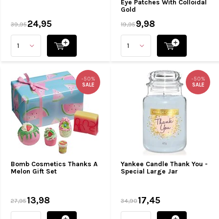
Eye Patches With Colloidal
Gold
24,95
9,98
39,95
19,95
-50%
-50%
SALE
SALE
Bomb Cosmetics Thanks A
Yankee Candle Thank You -
Melon Gift Set
Special Large Jar
13,98
17,45
27,95
34,90