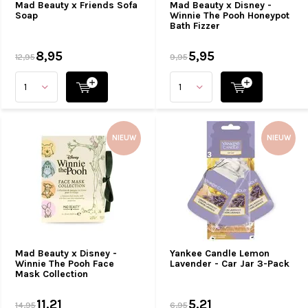
Mad Beauty x Friends Sofa
Mad Beauty x Disney -
Soap
Winnie The Pooh Honeypot
Bath Fizzer
8,95
5,95
12,95
9,95
NIEUW
NIEUW
Mad Beauty x Disney -
Yankee Candle Lemon
Winnie The Pooh Face
Lavender - Car Jar 3-Pack
Mask Collection
11,21
5,21
14,95
6,95