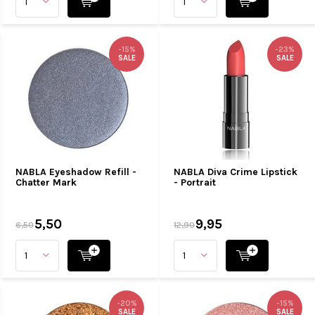
-15%
-23%
SALE
SALE
NABLA Eyeshadow Refill -
NABLA Diva Crime Lipstick
Chatter Mark
- Portrait
5,50
9,95
6,50
12,90
-20%
-15%
SALE
SALE