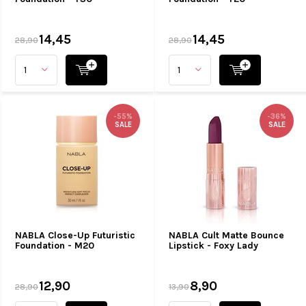
14,45
14,45
28,90
28,90
-55%
-36%
SALE
SALE
NABLA Close-Up Futuristic
NABLA Cult Matte Bounce
Foundation - M20
Lipstick - Foxy Lady
12,90
8,90
28,90
13,90