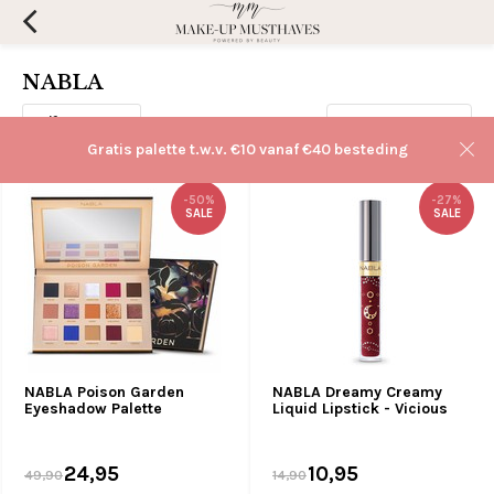
NABLA
Filters
Sorteren op:
Gratis palette t.w.v. €10 vanaf €40 besteding
-50%
-27%
SALE
SALE
NABLA Poison Garden
NABLA Dreamy Creamy
Eyeshadow Palette
Liquid Lipstick - Vicious
24,95
10,95
49,90
14,90