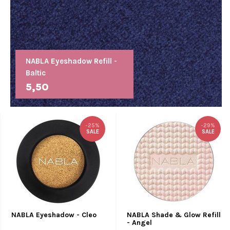
NABLA Eyeshadow Refill -
Baltic
5,50
-25%
-29%
SALE
SALE
NABLA Eyeshadow - Cleo
NABLA Shade & Glow Refill
- Angel