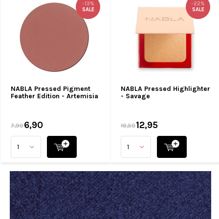
-13%
-22%
SALE
SALE
NABLA Pressed Pigment
NABLA Pressed Highlighter
Feather Edition - Artemisia
- Savage
6,90
12,95
7,90
16,50