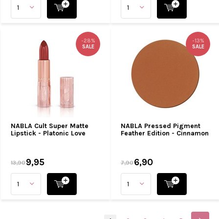
-28%
-13%
SALE
SALE
NABLA Cult Super Matte
NABLA Pressed Pigment
Lipstick - Platonic Love
Feather Edition - Cinnamon
9,95
6,90
13,90
7,90