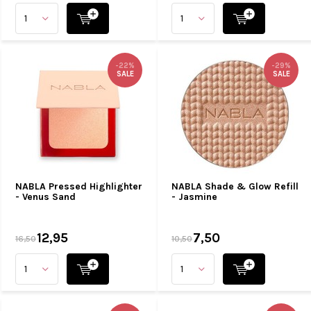
-22%
-29%
SALE
SALE
NABLA Pressed Highlighter
NABLA Shade & Glow Refill
- Venus Sand
- Jasmine
12,95
7,50
16,50
10,50