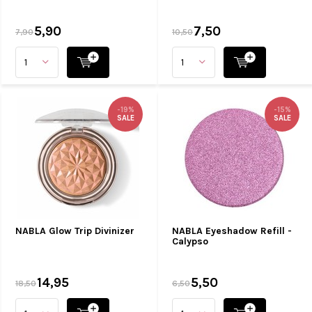
5,90
7,50
7,90
10,50
-19%
-15%
SALE
SALE
NABLA Glow Trip Divinizer
NABLA Eyeshadow Refill -
Calypso
14,95
5,50
18,50
6,50