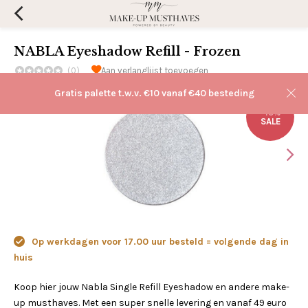
NABLA Eyeshadow Refill - Frozen
(0)
Aan verlanglijst toevoegen
Gratis palette t.w.v. €10 vanaf €40 besteding
-15%
SALE
Op werkdagen voor 17.00 uur besteld = volgende dag in
huis
Koop hier jouw Nabla Single Refill Eyeshadow en andere make-
up musthaves. Met een super snelle levering en vanaf 49 euro