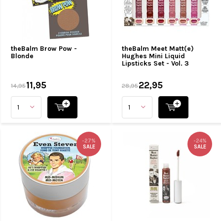
theBalm Brow Pow -
theBalm Meet Matt(e)
Blonde
Hughes Mini Liquid
Lipsticks Set - Vol. 3
11,95
22,95
14,95
28,95
-27%
-24%
SALE
SALE