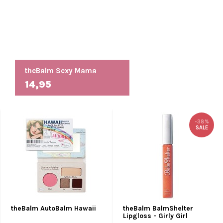
theBalm Sexy Mama
14,95
-38%
SALE
theBalm AutoBalm Hawaii
theBalm BalmShelter
Lipgloss - Girly Girl