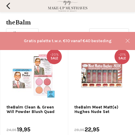
theBalm
Filters
Sorteren op:
Gratis palette t.w.v. €10 vanaf €40 besteding
-20%
-21%
SALE
SALE
theBalm Clean & Green
theBalm Meet Matt(e)
Will Powder Blush Quad
Hughes Nude Set
19,95
22,95
24,95
28,95