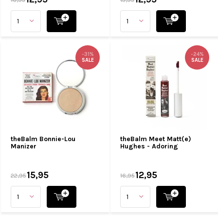
-31%
-24%
SALE
SALE
theBalm Bonnie-Lou
theBalm Meet Matt(e)
Manizer
Hughes - Adoring
15,95
12,95
22,95
16,95