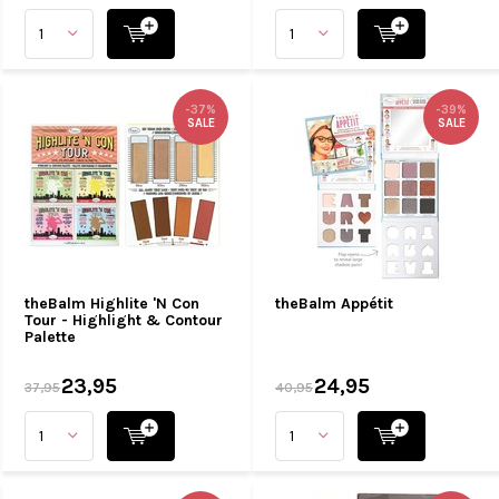
-37%
-39%
SALE
SALE
theBalm Highlite 'N Con
theBalm Appétit
Tour - Highlight & Contour
Palette
23,95
24,95
37,95
40,95