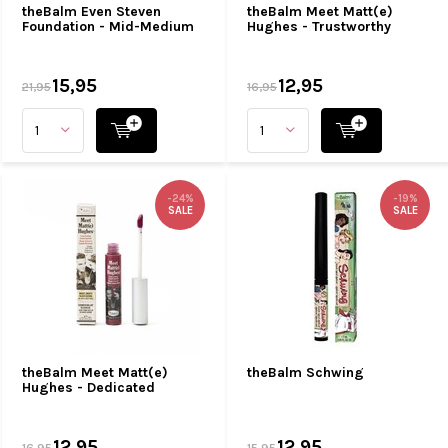
theBalm Even Steven
theBalm Meet Matt(e)
Foundation - Mid-Medium
Hughes - Trustworthy
15,95
12,95
21,95
16,95
-24%
-19%
SALE
SALE
theBalm Meet Matt(e)
theBalm Schwing
Hughes - Dedicated
12,95
12,95
16,95
15,95