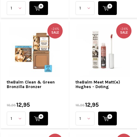
-24%
-24%
SALE
SALE
theBalm Clean & Green
theBalm Meet Matt(e)
Bronzilla Bronzer
Hughes - Doting
12,95
12,95
16,95
16,95