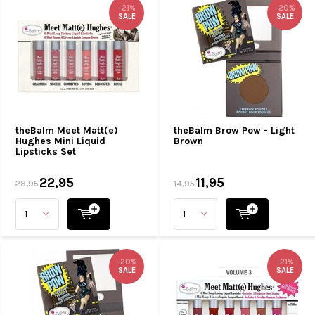
-21%
-20%
SALE
SALE
theBalm Meet Matt(e)
theBalm Brow Pow - Light
Hughes Mini Liquid
Brown
Lipsticks Set
22,95
11,95
28,95
14,95
-20%
-21%
SALE
SALE