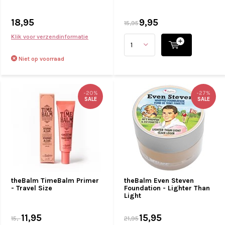
18,95
9,95
15,95
Klik voor verzendinformatie
Niet op voorraad
-20%
-27%
SALE
SALE
theBalm TimeBalm Primer
theBalm Even Steven
- Travel Size
Foundation - Lighter Than
Light
11,95
15,95
15,-
21,95