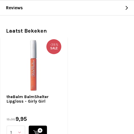
Reviews
Laatst Bekeken
-38%
SALE
theBalm BalmShelter
Lipgloss - Girly Girl
9,95
15,95