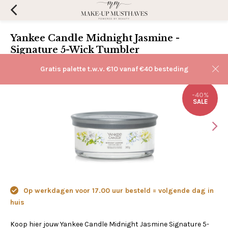
Yankee Candle Midnight Jasmine -
Signature 5-Wick Tumbler
(0)
Aan verlanglijst toevoegen
Gratis palette t.w.v. €10 vanaf €40 besteding
-40%
SALE
Op werkdagen voor 17.00 uur besteld = volgende dag in
huis
Koop hier jouw Yankee Candle Midnight Jasmine Signature 5-