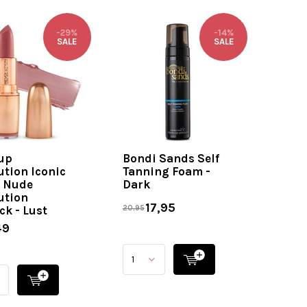
-29%
-14%
SALE
SALE
up
Bondi Sands Self
ution Iconic
Tanning Foam -
 Nude
Dark
ution
17,95
ck - Lust
20,95
49