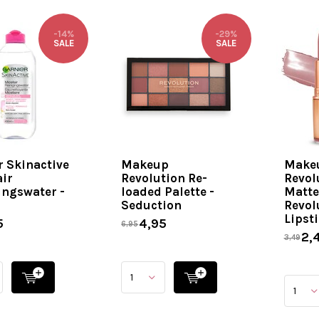
-14%
-29%
SALE
SALE
r Skinactive
Makeup
Make
air
Revolution Re-
Revol
ingswater -
loaded Palette -
Matte
l
Seduction
Revol
Lipsti
5
4,95
6,95
2,
3,49