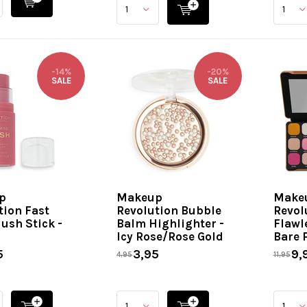
-14%
-20%
SALE
SALE
p
Makeup
Make
tion Fast
Revolution Bubble
Revol
ush Stick -
Balm Highlighter -
Flawl
Icy Rose/Rose Gold
Bare 
5
3,95
9,
4,95
11,95