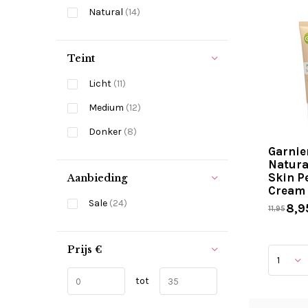
Natural
(14)
Teint
Licht
(11)
Medium
(12)
Donker
(8)
Garnie
Natura
Skin P
Aanbieding
Cream 
Sale
(24)
8,9
11,95
Prijs
€
tot