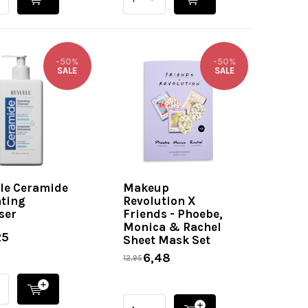
-50%
-50%
SALE
SALE
le Ceramide
Makeup
ting
Revolution X
ser
Friends - Phoebe,
Monica & Rachel
25
Sheet Mask Set
6,48
12,95