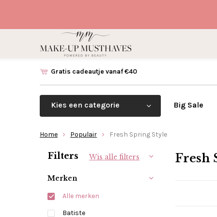
Gratis cadeautje vanaf €40
Kies een categorie
Big Sale
Home
Populair
Fresh Spring Style
Sorteren op:
Filters
Fresh 
Wis alle filters
Merken
Alle merken
Batiste