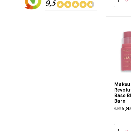
9,5
Makeu
Revolu
Base Bl
Bare
5,9
6,95