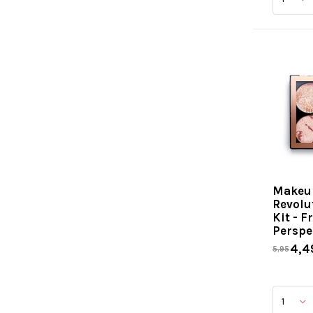
Makeu
Revolu
Kit - F
Perspe
4,4
5,95