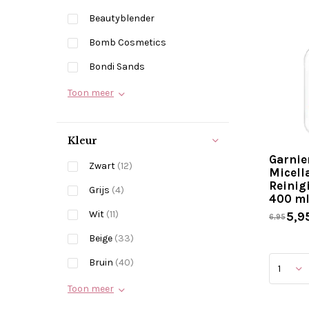
Beautyblender
Bomb Cosmetics
Bondi Sands
Toon meer
Kleur
Garnie
Zwart
(12)
Micell
Reinig
Grijs
(4)
400 m
Wit
(11)
5,9
6,95
Beige
(33)
Bruin
(40)
Toon meer