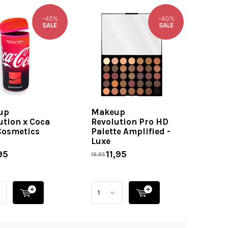
-45%
-40%
SALE
SALE
up
Makeup
ution x Coca
Revolution Pro HD
Cosmetics
Palette Amplified -
Luxe
95
11,95
19,95