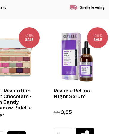
ment
Snelle levering
-25%
-20%
SALE
SALE
rt Revolution
Revuele Retinol
t Chocolate -
Night Serum
n Candy
adow Palette
3,95
4,95
21