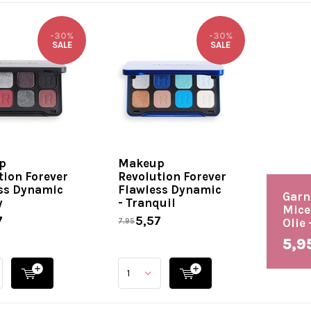
-30%
-30%
SALE
SALE
p
Makeup
tion Forever
Revolution Forever
ss Dynamic
Flawless Dynamic
Garn
y
- Tranquil
Mice
7
5,57
Olie 
7,95
5,9