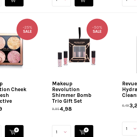
-25%
-50%
SALE
SALE
p
Makeup
Revue
tion Cheek
Revolution
Hydra
resh
Shimmer Bomb
Clean
ctive
Trio Gift Set
3,
6,49
9
4,98
9,95