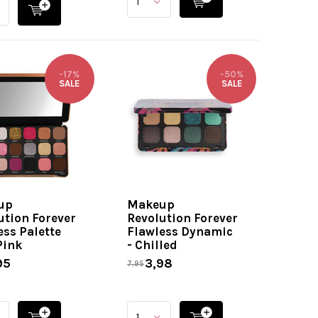
-17%
-50%
SALE
SALE
up
Makeup
ution Forever
Revolution Forever
ess Palette
Flawless Dynamic
Pink
- Chilled
95
3,98
7,95