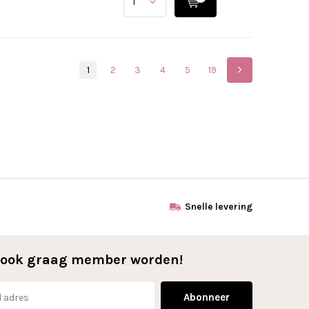
1
2
3
4
5
19
Snelle levering
l ook graag member worden!
Abonneer