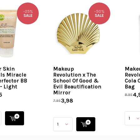
-25%
-50%
SALE
SALE
r Skin
Makeup
Make
ls Miracle
Revolution x The
Revol
erfector BB
School Of Good &
Cola 
- Light
Evil Beautification
Bag
Mirror
5
4,
8,95
3,98
7,95