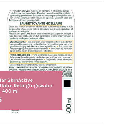
ier SkinActive
llaire Reinigingswater
- 400 ml
5