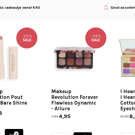
tis cadeautje vanaf €40
Groot assorti
-50%
-38%
SALE
SALE
p
Makeup
I Hea
tion Pout
Revolution Forever
I Hear
 Bare Shine
Flawless Dynamic
Cotto
- Allure
Eyesh
8
4,95
8,
7,95
10,95