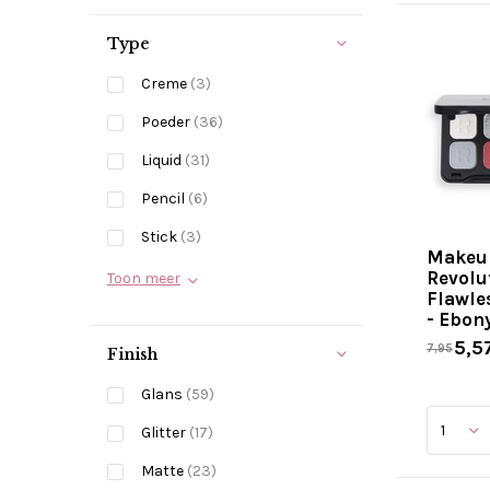
Type
Creme
(3)
Poeder
(36)
Liquid
(31)
Pencil
(6)
Stick
(3)
Makeu
Revolu
Toon meer
Flawle
- Ebon
5,5
7,95
Finish
Glans
(59)
Glitter
(17)
Matte
(23)