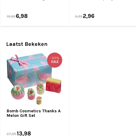
6,98
2,96
13,95
3,95
Laatst Bekeken
-50%
SALE
Bomb Cosmetics Thanks A
Melon Gift Set
13,98
27,95