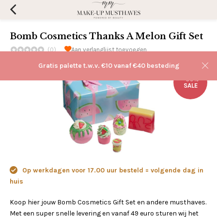
Bomb Cosmetics Thanks A Melon Gift Set
(0)
Aan verlanglijst toevoegen
Gratis palette t.w.v. €10 vanaf €40 besteding
-50%
SALE
Op werkdagen voor 17.00 uur besteld = volgende dag in
huis
Koop hier jouw Bomb Cosmetics Gift Set en andere musthaves.
Met een super snelle levering en vanaf 49 euro sturen wij het