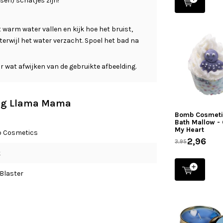
ssen) schatjes zijn!
arm water vallen en kijk hoe het bruist,
erwijl het water verzacht. Spoel het bad na
 wat afwijken van de gebruikte afbeelding.
 Big Llama Mama
Bomb Cosmet
Bath Mallow -
My Heart
 Cosmetics
2,96
3,95
k
Blaster