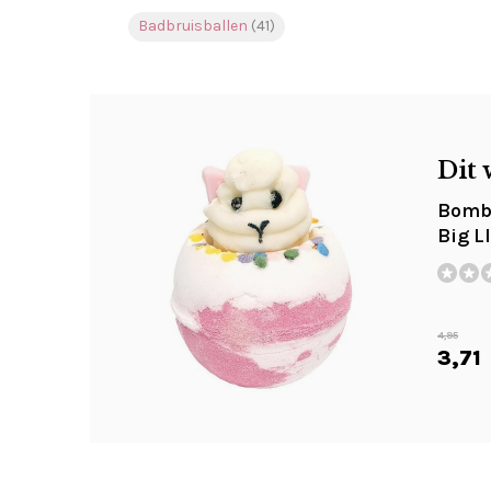
Badbruisballen
(41)
Dit 
Bomb 
Big 
4,95
3,71