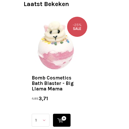
Laatst Bekeken
-25%
SALE
Bomb Cosmetics
Bath Blaster - Big
Llama Mama
3,71
4,95