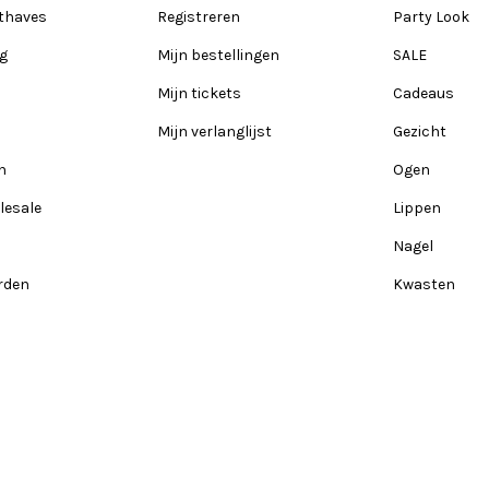
thaves
Registreren
Party Look
ng
Mijn bestellingen
SALE
Mijn tickets
Cadeaus
Mijn verlanglijst
Gezicht
n
Ogen
lesale
Lippen
Nagel
rden
Kwasten