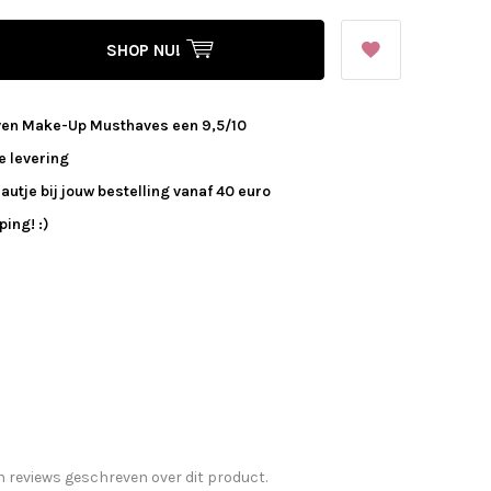
SHOP NU!
ven Make-Up Musthaves een 9,5/10
e levering
autje bij jouw bestelling vanaf 40 euro
ing! :)
n reviews geschreven over dit product.