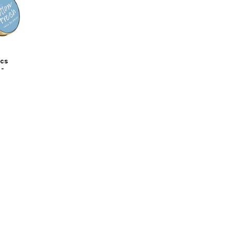
ics
 -