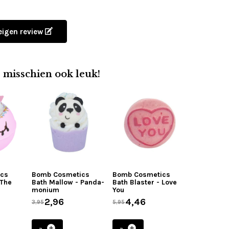
 eigen review
e misschien ook leuk!
ics
Bomb Cosmetics
Bomb Cosmetics
 The
Bath Mallow - Panda-
Bath Blaster - Love
monium
You
2,96
4,46
3,95
5,95