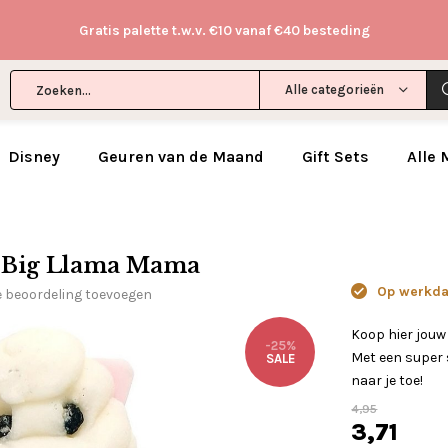
Gratis palette t.w.v. €10 vanaf €40 besteding
Alle categorieën
Disney
Geuren van de Maand
Gift Sets
Alle
- Big Llama Mama
Op werkdag
e beoordeling toevoegen
Koop hier jou
-25%
Met een super s
SALE
naar je toe!
4,95
3,71