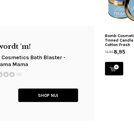
Bomb Cosmet
Tinned Candle
Cotton Fresh
wordt 'm!
8,95
13,95
Cosmetics Bath Blaster -
Llama Mama
(0)
SHOP NU!