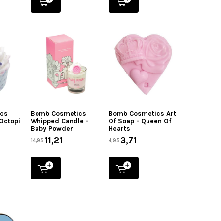
ics
Bomb Cosmetics
Bomb Cosmetics Art
 Octopi
Whipped Candle -
Of Soap - Queen Of
Baby Powder
Hearts
11,21
3,71
14,95
4,95