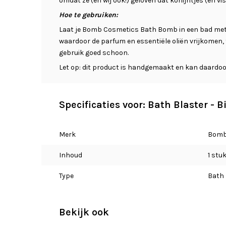
omdat ze (en wij ook!) geloven dat konijntjes (en vi
Hoe te gebruiken:
Laat je Bomb Cosmetics Bath Bomb in een bad met w
waardoor de parfum en essentiële oliën vrijkomen, t
gebruik goed schoon.
Let op: dit product is handgemaakt en kan daardoor
Specificaties voor: Bath Blaster -
Merk
Bomb
Inhoud
1 stu
Type
Bath 
Bekijk ook