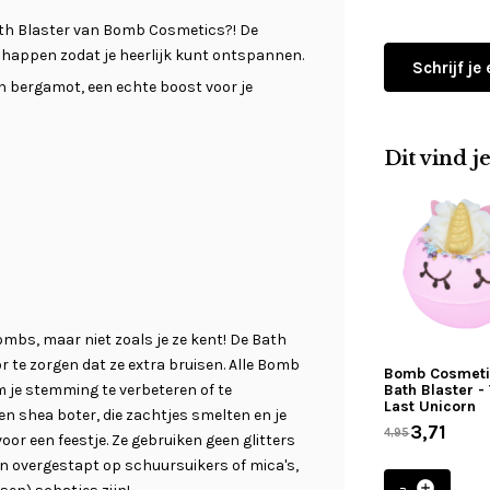
th Blaster van Bomb Cosmetics?! De
happen zodat je heerlijk kunt ontspannen.
Schrijf je
n bergamot, een echte boost voor je
Dit vind j
bs, maar niet zoals je ze kent! De Bath
 te zorgen dat ze extra bruisen. Alle Bomb
Bomb Cosmet
m je stemming te verbeteren of te
Bath Blaster -
Last Unicorn
en shea boter, die zachtjes smelten en je
3,71
4,95
voor een feestje. Ze gebruiken geen glitters
ijn overgestapt op schuursuikers of mica's,