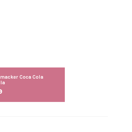
Smacker Coca Cola
la
9