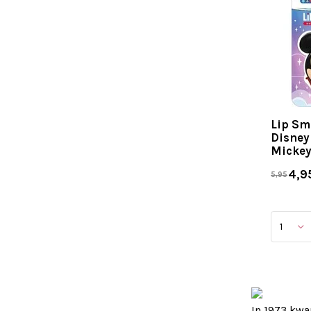
Lip Sm
Disney
Micke
4,9
5,95
In 1973 kwa