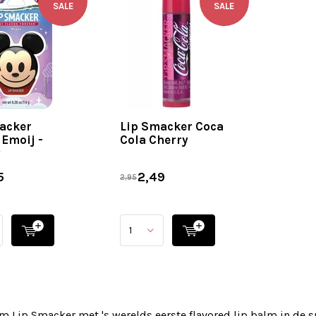
SALE
SALE
acker
Lip Smacker Coca
 Emoij -
Cola Cherry
y
5
2,49
2,95
m Lip Smacker met 's werelds eerste flavored lip balm in de s