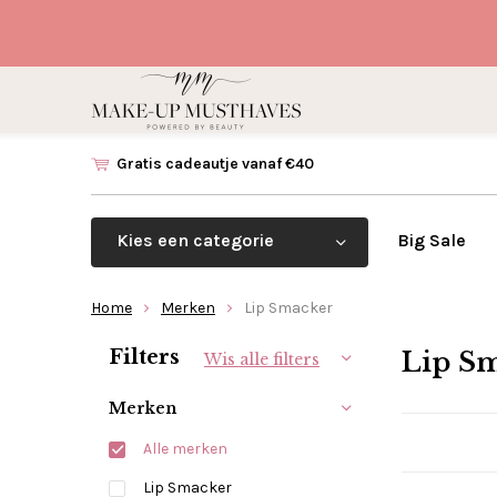
Gratis cadeautje vanaf €40
Kies een categorie
Big Sale
Home
Merken
Lip Smacker
Sorteren op:
Filters
Lip S
Wis alle filters
Merken
Alle merken
Lip Smacker