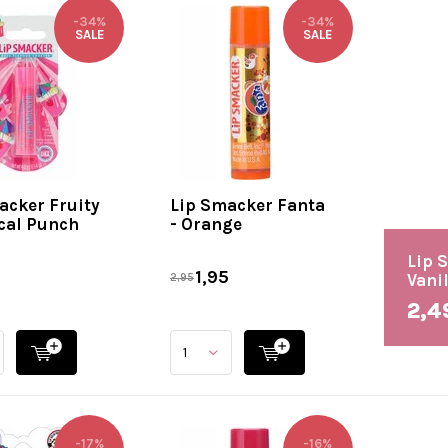
-34%
-34%
SALE
SALE
acker Fruity
Lip Smacker Fanta
ical Punch
- Orange
Lip 
5
1,95
Vanil
2,95
2,4
-17%
-16%