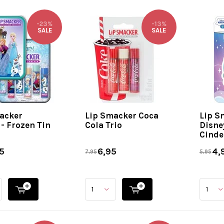
-23%
-13%
SALE
SALE
acker
Lip Smacker Coca
Lip S
 - Frozen Tin
Cola Trio
Disne
Cinde
5
6,95
4,
7,95
5,95