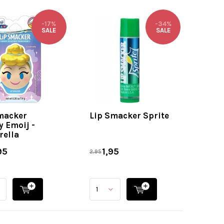
-17%
-34%
SALE
SALE
macker
Lip Smacker Sprite
y Emoij -
rella
95
1,95
2,95