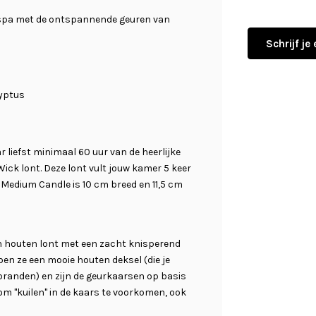
 spa met de ontspannende geuren van
Schrijf je
lyptus
liefst minimaal 60 uur van de heerlijke
ick lont. Deze lont vult jouw kamer 5 keer
 Medium Candle is 10 cm breed en 11,5 cm
houten lont met een zacht knisperend
ben ze een mooie houten deksel (die je
branden) en zijn de geurkaarsen op basis
om "kuilen" in de kaars te voorkomen, ook