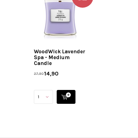
WoodWick Lavender
Spa - Medium
Candle
14,90
27,90