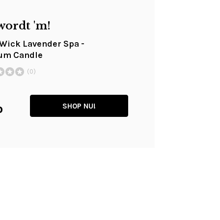
wordt 'm!
ick Lavender Spa -
um Candle
(0)
SHOP NU!
0