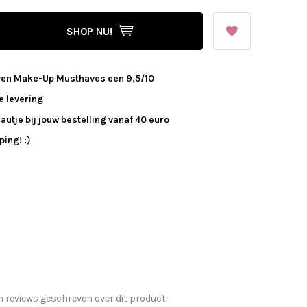
SHOP NU!
ven Make-Up Musthaves een 9,5/10
e levering
autje bij jouw bestelling vanaf 40 euro
ing! :)
n reviews geschreven over dit product.