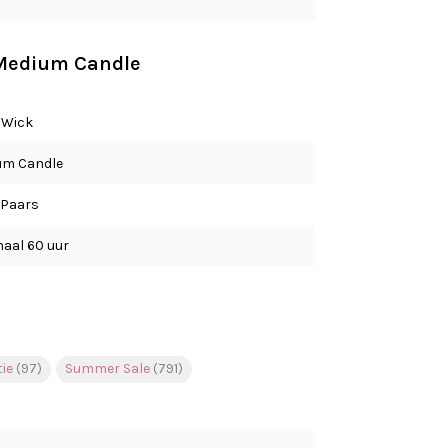
- Medium Candle
Wick
um Candle
 Paars
aal 60 uur
tie
(97)
Summer Sale
(791)