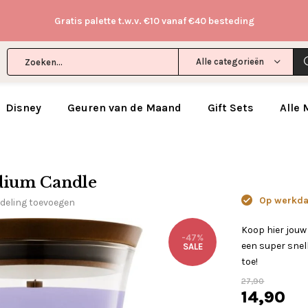
Gratis palette t.w.v. €10 vanaf €40 besteding
Alle categorieën
Disney
Geuren van de Maand
Gift Sets
Alle
dium Candle
Op werkdag
rdeling toevoegen
Koop hier jou
-47%
een super snell
SALE
toe!
27,90
14,90