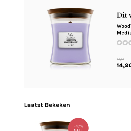
Dit 
WoodW
Medi
27,90
14,9
Laatst Bekeken
-47%
SALE