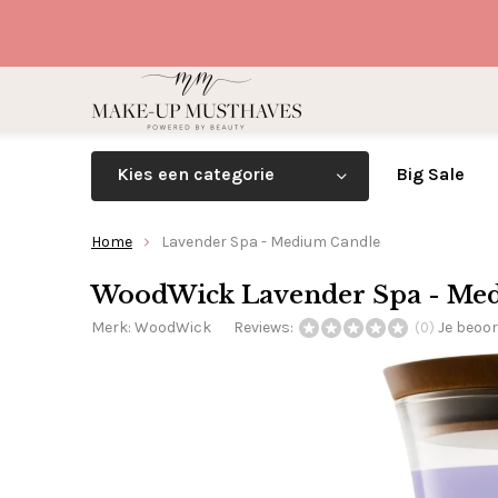
Kies een categorie
Big Sale
Home
Lavender Spa - Medium Candle
WoodWick Lavender Spa - Me
Merk:
WoodWick
Reviews:
Je beoo
(0)