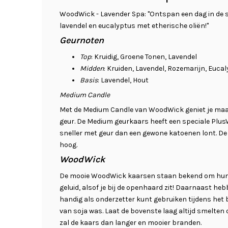
WoodWick - Lavender Spa: "Ontspan een dag in de
lavendel en eucalyptus met etherische oliën!"
Geurnoten
Top
: Kruidig, Groene Tonen, Lavendel
Midden
: Kruiden, Lavendel, Rozemarijn, Euca
Basis
: Lavendel, Hout
Medium Candle
Met de Medium Candle van WoodWick geniet je maar 
geur. De Medium geurkaars heeft een speciale PlusW
sneller met geur dan een gewone katoenen lont. De
hoog.
WoodWick
De mooie WoodWick kaarsen staan bekend om hun 
geluid, alsof je bij de openhaard zit! Daarnaast heb
handig als onderzetter kunt gebruiken tijdens het 
van soja was. Laat de bovenste laag altijd smelten 
zal de kaars dan langer en mooier branden.