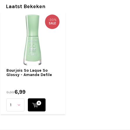
Laatst Bekeken
-30%
SALE
Bourjois So Laque So
Glossy - Amande Defile
6,99
9,99