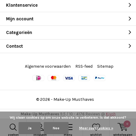
Klantenservice
Mijn account
Categorieën
Contact
Algemene voorwaarden
RSS-feed
Sitemap
© 2026 -
Make-Up Musthaves
Make-Up Musthaves
9,5
/
10
-
4176
Reviews @
Kiyoh
Wij slaan cookies op om onze website te verbeteren. Is dat akkoord?
0
Ja
Nee
Meer over cookies »
zoeken
inloggen
menu
wishlist
winkelwagen