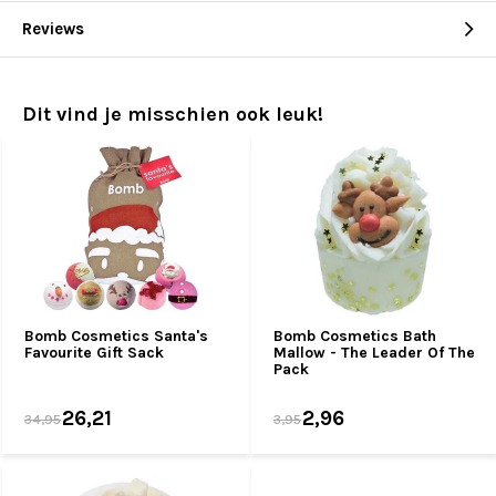
Reviews
Dit vind je misschien ook leuk!
Bomb Cosmetics Santa's
Bomb Cosmetics Bath
Favourite Gift Sack
Mallow - The Leader Of The
Pack
26,21
2,96
34,95
3,95