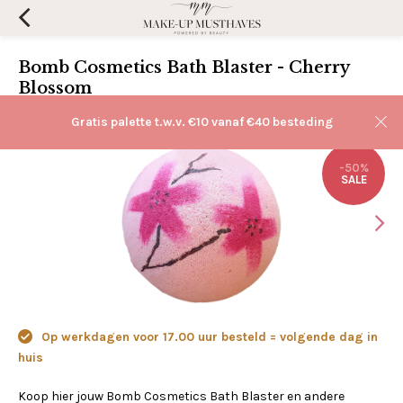
Bomb Cosmetics Bath Blaster - Cherry
Blossom
(0)
Aan verlanglijst toevoegen
Gratis palette t.w.v. €10 vanaf €40 besteding
-50%
SALE
Op werkdagen voor 17.00 uur besteld = volgende dag in
huis
Koop hier jouw Bomb Cosmetics Bath Blaster en andere