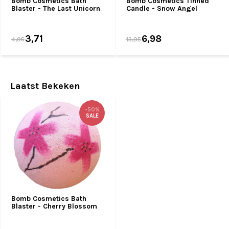
Bomb Cosmetics Bath
Bomb Cosmetics Tinned
Blaster - The Last Unicorn
Candle - Snow Angel
3,71
6,98
4,95
13,95
Laatst Bekeken
-50%
SALE
Bomb Cosmetics Bath
Blaster - Cherry Blossom