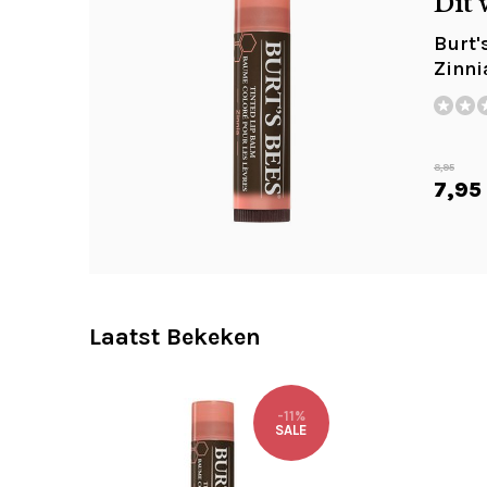
Dit 
Burt'
Zinni
8,95
7,95
Laatst Bekeken
-11%
SALE