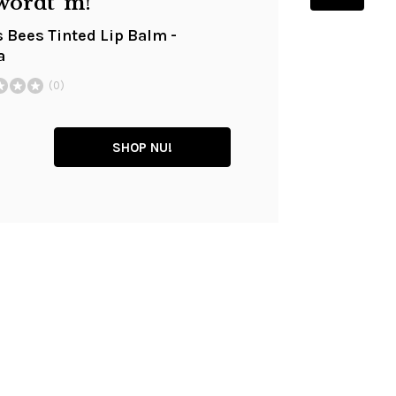
wordt 'm!
s Bees Tinted Lip Balm -
a
(0)
SHOP NU!