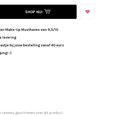
SHOP NU!
ven Make-Up Musthaves een 9,5/10
e levering
autje bij jouw bestelling vanaf 40 euro
ing! :)
n reviews geschreven over dit product.