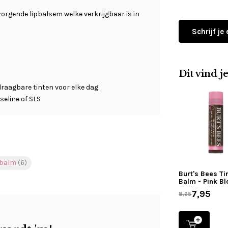
zorgende lipbalsem welke verkrijgbaar is in
Schrijf je
Dit vind j
draagbare tinten voor elke dag
seline of SLS
p balm
(6)
Burt's Bees Ti
Balm - Pink B
7,95
8,95