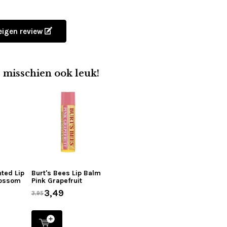
 eigen review
e misschien ook leuk!
nted Lip
Burt's Bees Lip Balm
lossom
Pink Grapefruit
3,49
3,95