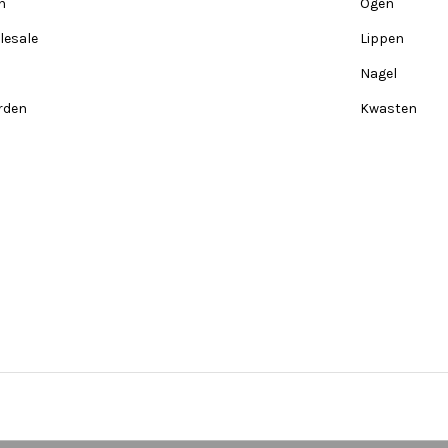
n
Ogen
lesale
Lippen
Nagel
rden
Kwasten