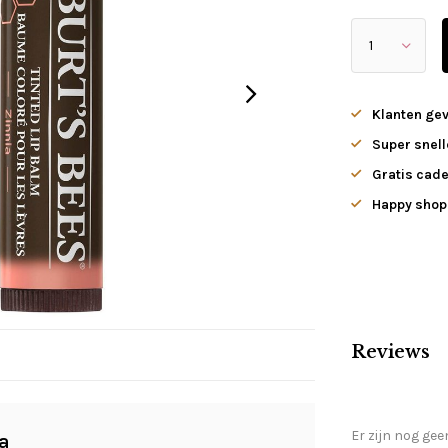
Klanten ge
Super snell
Gratis cade
Happy shopp
Reviews
Er zijn nog gee
ia