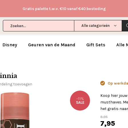
Gratis palette t.w.v. €10 vanaf €40 besteding
Alle categorieën
Disney
Geuren van de Maand
Gift Sets
Alle
Zinnia
Op werkdag
rdeling toevoegen
Koop hier jouw
-11%
musthaves. Met
SALE
het gratis naar
8,95
7,95