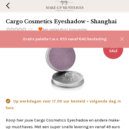
Cargo Cosmetics Eyeshadow - Shanghai
(0)
Aan verlanglijst toevoegen
Gratis palette t.w.v. €10 vanaf €40 besteding
-50%
SALE
Op werkdagen voor 17.00 uur besteld = volgende dag in
huis
Koop hier jouw Cargo Cosmetics Eyeshadow en andere make-
up musthaves. Met een super snelle levering en vanaf 49 euro