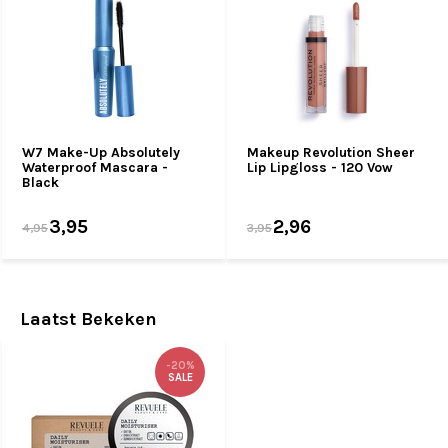
W7 Make-Up Absolutely
Makeup Revolution Sheer
Waterproof Mascara -
Lip Lipgloss - 120 Vow
Black
3,95
2,96
4,95
3,95
Laatst Bekeken
-20%
SALE