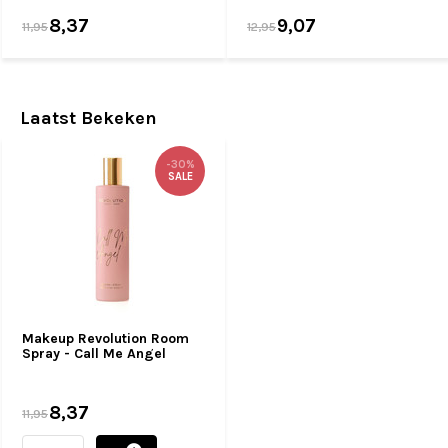
8,37
9,07
11,95
12,95
Laatst Bekeken
-30%
SALE
Makeup Revolution Room
Spray - Call Me Angel
8,37
11,95