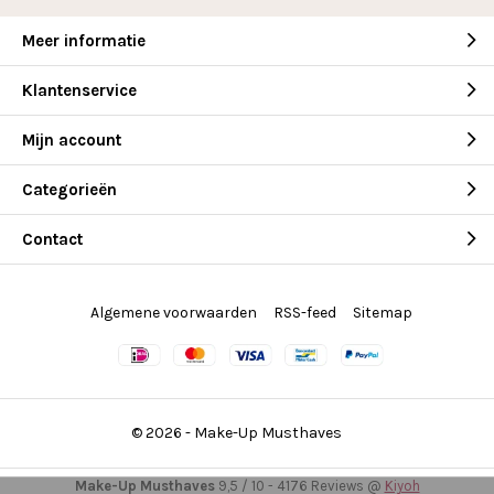
Meer informatie
Klantenservice
Mijn account
Categorieën
Contact
Algemene voorwaarden
RSS-feed
Sitemap
© 2026 -
Make-Up Musthaves
Make-Up Musthaves
9,5
/
10
-
4176
Reviews @
Kiyoh