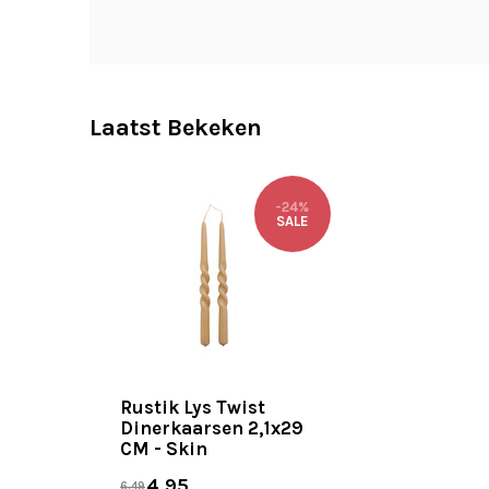
Laatst Bekeken
-24%
SALE
Rustik Lys Twist
Dinerkaarsen 2,1x29
CM - Skin
4,95
6,49