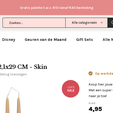
Gratis palette t.w.v. €10 vanaf €40 besteding
Alle categorieën
Disney
Geuren van de Maand
Gift Sets
Alle
2,1x29 CM - Skin
Op werkdag
deling toevoegen
Koop hier jouw
-24%
Met een super s
SALE
naar je toe!
6,49
4,95