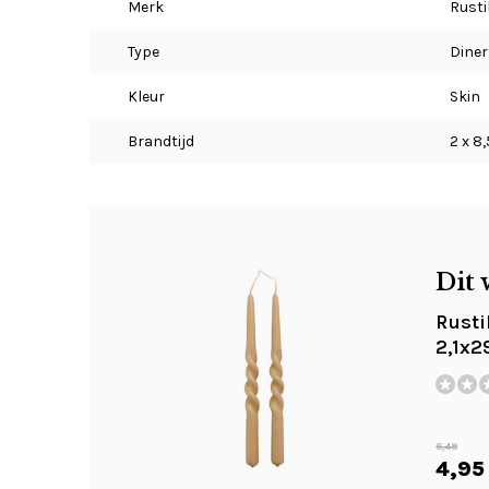
Merk
Rusti
Type
Diner
Kleur
Skin
Brandtijd
2 x 8,
Dit 
Rusti
2,1x2
6,49
4,95