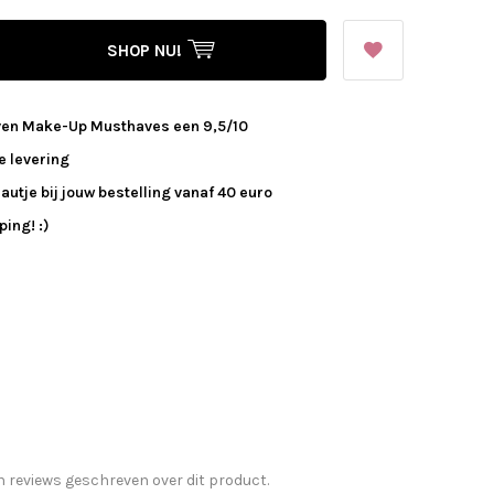
SHOP NU!
ven Make-Up Musthaves een 9,5/10
e levering
autje bij jouw bestelling vanaf 40 euro
ing! :)
n reviews geschreven over dit product.