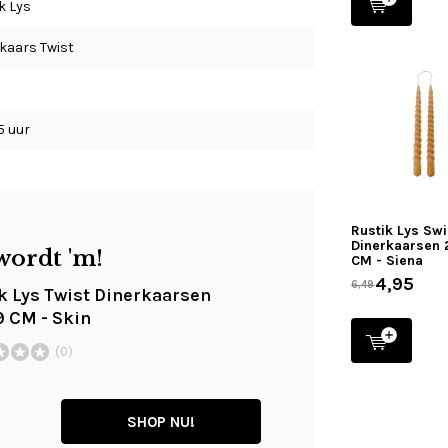
k Lys
kaars Twist
5 uur
Rustik Lys Swi
Dinerkaarsen 
wordt 'm!
CM - Siena
4,95
6,49
k Lys Twist Dinerkaarsen
9 CM - Skin
(0)
SHOP NU!