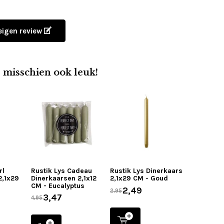
 eigen review
e misschien ook leuk!
rl
Rustik Lys Cadeau
Rustik Lys Dinerkaars
2,1x29
Dinerkaarsen 2,1x12
2,1x29 CM - Goud
CM - Eucalyptus
2,49
2,95
3,47
4,95