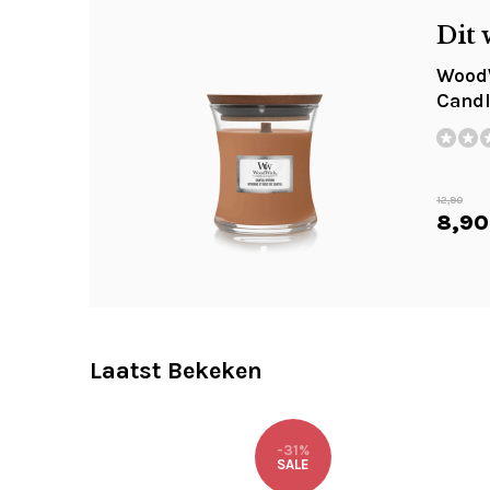
Dit 
WoodW
Cand
12,90
8,90
Laatst Bekeken
-31%
SALE