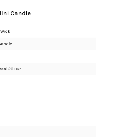
Mini Candle
Wick
Candle
aal 20 uur