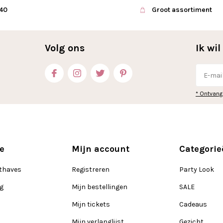
€40
Groot assortiment
Volg ons
Ik wi
* Ontvang
e
Mijn account
Categorie
thaves
Registreren
Party Look
ng
Mijn bestellingen
SALE
Mijn tickets
Cadeaus
Mijn verlanglijst
Gezicht