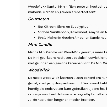
WoodWick - Santal Myrrh: "Een zoete en houtachti
mahonie, citroen en gouden ambertoetsen!".
Geurnoten
Top
: Citroen, Elemi en Eucalyptus
Midden
: Vanillaboon, Kokosnoot, Amyris en M
Basis
: Mahonie, Gouden Amber en Sandelhou
Mini Candle
Met de Mini Candle van WoodWick geniet je maar lief
De Mini geurkaars heeft een speciale PlusWick lont.
met geur dan een gewone katoenen lont. De Mini Ca
WoodWick
De mooie WoodWick kaarsen staan bekend om hun 
geluid, alsof je bij de openhaard zit! Daarnaast heb
handig als onderzetter kunt gebruiken tijdens het 
van soja was. Laat de bovenste laag altijd smelten 
zal de kaars dan langer en mooier branden.