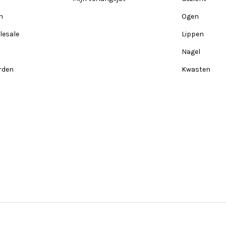
n
Ogen
lesale
Lippen
Nagel
rden
Kwasten