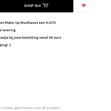
SHOP NU!
ven Make-Up Musthaves een 9,5/10
e levering
autje bij jouw bestelling vanaf 40 euro
ing! :)
n reviews geschreven over dit product.