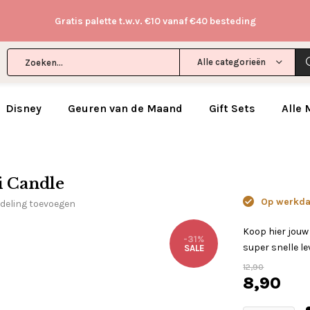
Gratis palette t.w.v. €10 vanaf €40 besteding
Alle categorieën
Disney
Geuren van de Maand
Gift Sets
Alle
i Candle
Op werkdag
rdeling toevoegen
Koop hier jou
-31%
super snelle le
SALE
12,90
8,90