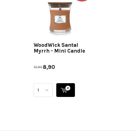
WoodWick Santal
Myrrh - Mini Candle
8,90
12,90