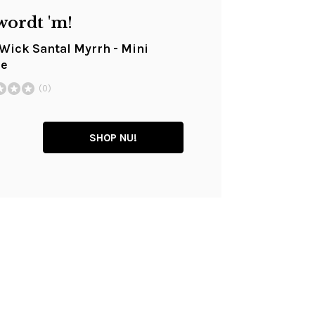
wordt 'm!
ick Santal Myrrh - Mini
le
(0)
SHOP NU!