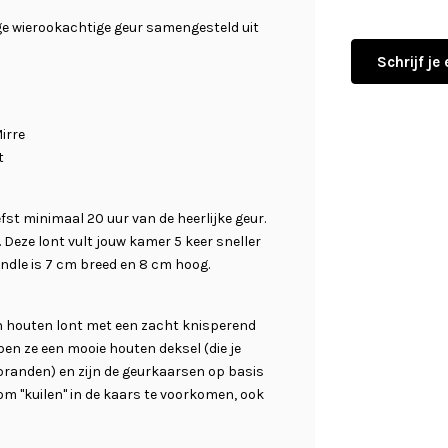
ge wierookachtige geur samengesteld uit
Schrijf je
irre
t
st minimaal 20 uur van de heerlijke geur.
 Deze lont vult jouw kamer 5 keer sneller
ndle is 7 cm breed en 8 cm hoog.
houten lont met een zacht knisperend
ben ze een mooie houten deksel (die je
branden) en zijn de geurkaarsen op basis
om "kuilen" in de kaars te voorkomen, ook