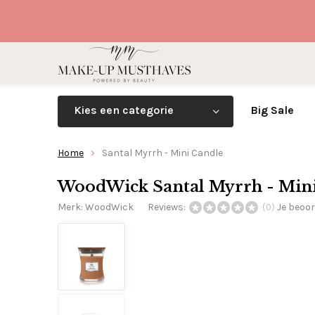
Kies een categorie
Big Sale
Home
Santal Myrrh - Mini Candle
WoodWick Santal Myrrh - Min
Merk:
WoodWick
Reviews:
Je beoo
(0)