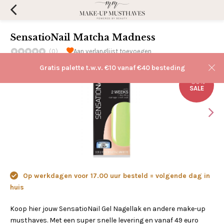
SensatioNail Matcha Madness
(0)
Aan verlanglijst toevoegen
Gratis palette t.w.v. €10 vanaf €40 besteding
-30%
SALE
Op werkdagen voor 17.00 uur besteld = volgende dag in
huis
Koop hier jouw SensatioNail Gel Nagellak en andere make-up
musthaves. Met een super snelle levering en vanaf 49 euro