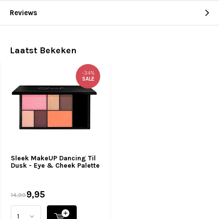
Reviews
Laatst Bekeken
-34%
SALE
Sleek MakeUP Dancing Til
Dusk - Eye & Cheek Palette
9,95
14,99