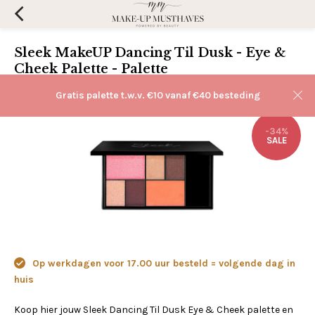
Sleek MakeUP Dancing Til Dusk - Eye &
Cheek Palette - Palette
(0)
Aan verlanglijst toevoegen
Gratis palette t.w.v. €10 vanaf €40 besteding
-34%
SALE
Op werkdagen voor 17.00 uur besteld = volgende dag in
huis
Koop hier jouw Sleek Dancing Til Dusk Eye & Cheek palette en