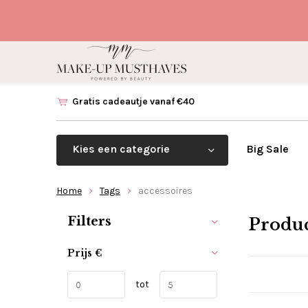
Gratis cadeautje vanaf €40
Kies een categorie
Big Sale
Home
Tags
accessoires
Sorteren op:
Filters
Produc
Prijs
€
tot