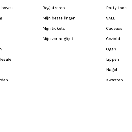
thaves
Registreren
Party Look
ng
Mijn bestellingen
SALE
Mijn tickets
Cadeaus
Mijn verlanglijst
Gezicht
n
Ogen
lesale
Lippen
Nagel
rden
Kwasten