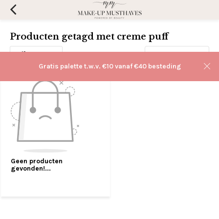
Producten getagd met creme puff
Filters
Sorteren op:
Gratis palette t.w.v. €10 vanaf €40 besteding
Geen producten
gevonden!...