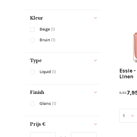
Kleur
Beige
(1)
Bruin
(1)
Type
Essie -
Liquid
(1)
Linen
7,9
Finish
9,95
Glans
(1)
Prijs
€