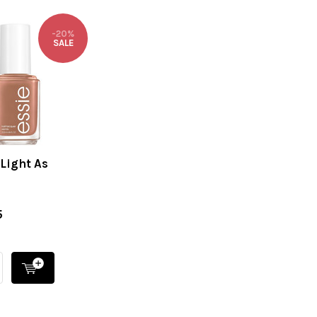
-20%
SALE
 Light As
5