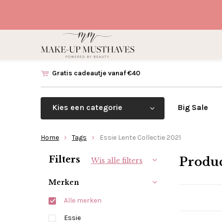
Gratis cadeautje vanaf €40
Kies een categorie
Big Sale
Home
Tags
Essie Lente Collectie 2021
Sorteren op:
Filters
Produc
Wis alle filters
Merken
Alle merken
Essie