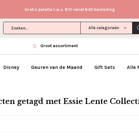
Gratis palette t.w.v. €10 vanaf €40 besteding
Alle categorieën
Groot assortiment
Disney
Geuren van de Maand
Gift Sets
Alle
ten getagd met Essie Lente Collect